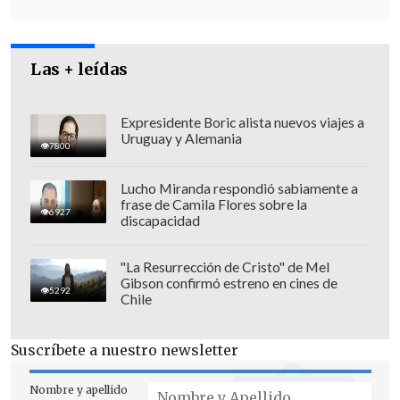
características debe ser analizado por el
máximo poder judicial",
manifestó el
Las + leídas
Movilh en su página web
.
Expresidente Boric alista nuevos viajes a
Uruguay y Alemania
7800
Lucho Miranda respondió sabiamente a
frase de Camila Flores sobre la
6927
discapacidad
"La Resurrección de Cristo" de Mel
Gibson confirmó estreno en cines de
5292
Chile
Suscríbete a nuestro newsletter
"La Corte Suprema, que nunca ha fallado
Nombre y apellido