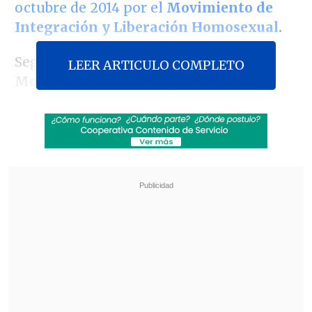
octubre de 2014 por el
Movimiento de
Integración y Liberación Homosexual
.
Según informó este lunes el propio
LEER ARTICULO COMPLETO
Movilh, el procedimiento deriva de
un recurso de protección presentado por
la "
Confraternidad de Pastores
Evangélicos de la Región de Magallanes
y la Antártica Chilena
".
Revisa también
Tras exitoso ahorro de energía, la NASA
extendió la vida útil de la Voyager 2
Niña de 11 años murió por hantavirus en
Rengo