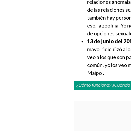
relaciones anómalas
de las relaciones s
también hay persona
eso, la zoofilia. Yo
de opciones sexuale
13 de junio del 20
mayo, ridiculizó a 
veo a los que son pa
común, yo los veo m
Maipo".