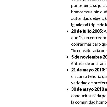
por tener, a su jui
homosexual sin duda
autoridad debiera (
iguales al triple de 
20 de julio 2005:
Al
que "si un corredor
cobrar más caro que
"lo consideraría una
5 de noviembre 2
énfasis de una fami
21 de mayo 2010:
discurso tendría qu
variedad de prefere
30 de mayo 2010 e
conducir su vida p
la comunidad homos