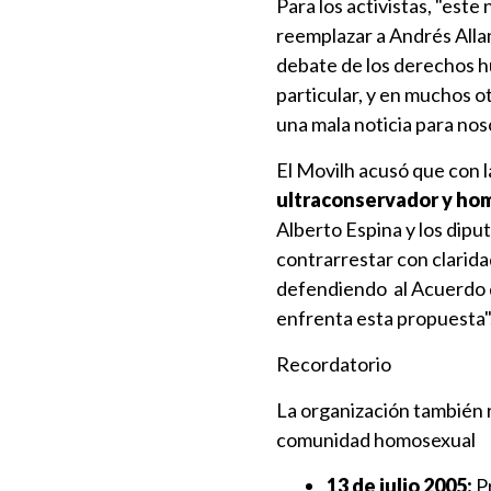
Para los activistas, "es
reemplazar a Andrés Allam
debate de los derechos h
particular, y en muchos o
una mala noticia para nos
El Movilh acusó que con l
ultraconservador y ho
Alberto Espina y los dip
contrarrestar con clarida
defendiendo al Acuerdo d
enfrenta esta propuesta"
Recordatorio
La organización también r
comunidad homosexual
13 de julio 2005:
Pr