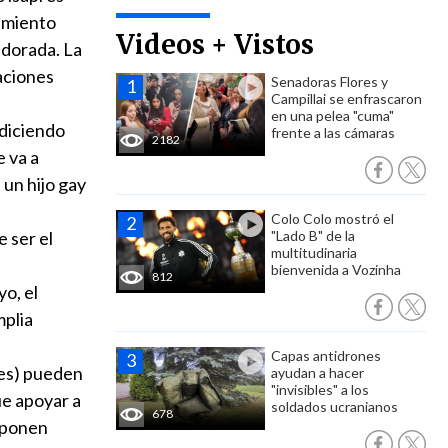
tamiento
Videos + Vistos
 dorada. La
zaciones
Senadoras Flores y
Campillai se enfrascaron
en una pelea "cuma"
 diciendo
frente a las cámaras
2182
e va a
 un hijo gay
Colo Colo mostró el
 ser el
"Lado B" de la
multitudinaria
bienvenida a Vozinha
812
yo, el
mplia
Capas antidrones
les) pueden
ayudan a hacer
"invisibles" a los
ue apoyar a
soldados ucranianos
678
oponen