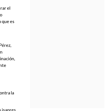
rar el
so
lo que es
Pérez,
an
minación,
ente
ontra la
 isapres