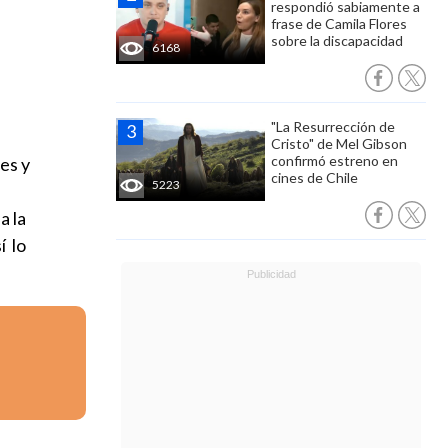
respondió sabiamente a
frase de Camila Flores
sobre la discapacidad
6168
"La Resurrección de
Cristo" de Mel Gibson
confirmó estreno en
es y
cines de Chile
5223
a la
í lo