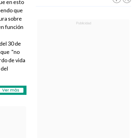
ue en esto
tiendo que
tura sobre
 en función
 del 30 de
o que "no
erdo de vida
 del