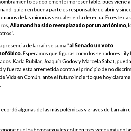
te nombramiento es doblemente impresentable, pues viene a
and, quien en buena parte es responsable de abrir y since
umanos de las minorías sexuales en la derecha. En este ca
tros,
Allamand ha sido reemplazado por un antónimo
, 
otros".
a presencia de larraín se suma "
al Senado un voto
mofóbico.
Esperamos que figuras como los senadores Lily 
utados Karla Rubilar, Joaquín Godoy y Marcela Sabat, pued
d y fuerza esta arremetida contra el principio de no discri
e Vida en Común, ante el futuro incierto que hoy claram
.
ecordó algunas de las más polémicas y graves de Larraín c
opone que los homosexuales coticen tres veces más en las