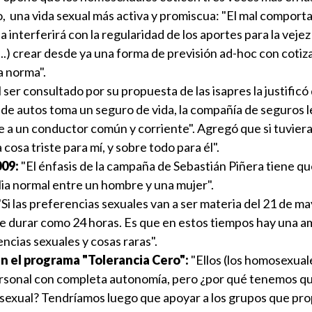
cio, una vida sexual más activa y promiscua: "El mal compor
 interferirá con la regularidad de los aportes para la vejez
...) crear desde ya una forma de previsión ad-hoc con coti
la norma".
 ser consultado por su propuesta de las isapres la justificó
 de autos toma un seguro de vida, la compañía de seguros l
 a un conductor común y corriente". Agregó que si tuviera
 cosa triste para mí, y sobre todo para él".
009:
"El énfasis de la campaña de Sebastián Piñera tiene que
lia normal entre un hombre y una mujer".
"Si las preferencias sexuales van a ser materia del 21 de ma
e durar como 24 horas. Es que en estos tiempos hay una a
ncias sexuales y cosas raras".
n el programa "Tolerancia Cero":
"Ellos (los homosexua
ersonal con completa autonomía, pero ¿por qué tenemos q
exual? Tendríamos luego que apoyar a los grupos que pr