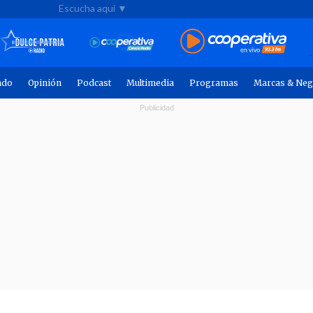
Escucha aquí ▼
ndo
Opinión
Podcast
Multimedia
Programas
Marcas & Neg