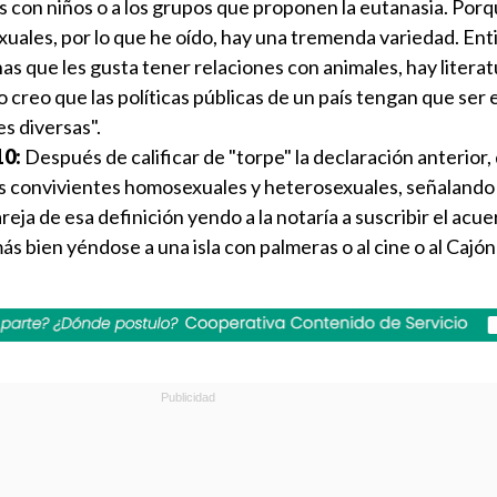
 con niños o a los grupos que proponen la eutanasia. Porq
exuales, por lo que he oído, hay una tremenda variedad. En
s que les gusta tener relaciones con animales, hay litera
 no creo que las políticas públicas de un país tengan que ser
s diversas".
10:
Después de calificar de "torpe" la declaración anterior,
los convivientes homosexuales y heterosexuales, señaland
reja de esa definición yendo a la notaría a suscribir el acu
ás bien yéndose a una isla con palmeras o al cine o al Cajón