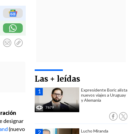
Las + leídas
Expresidente Boric alista
nuevos viajes a Uruguay
y Alemania
7679
eración
de designar
and
(nuevo
Lucho Miranda