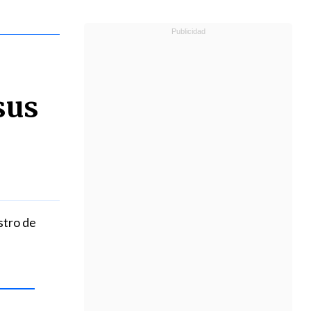
sus
stro de