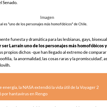
el Senado.
jal es "uno de los personajes más homofóbicos" de Chile.
mente funesta y dramática para las lesbianas, gays, bisexual
r ser Larraín uno de los personajes más homofóbicos y
Sus propios dichos -que han llegado al extremo de comparar 
oofilia, la anormalidad, las cosas raras y la promiscuidad', as
ovilh.
 energía, la NASA extendió la vida útil de la Voyager 2
ó por hantavirus en Rengo