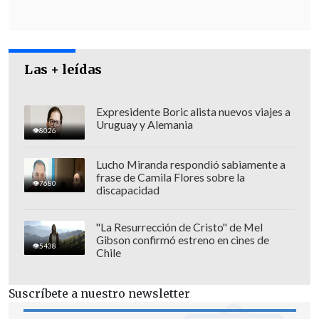
Las + leídas
Expresidente Boric alista nuevos viajes a
Uruguay y Alemania
8026
Lucho Miranda respondió sabiamente a
frase de Camila Flores sobre la
7680
discapacidad
"La Resurrección de Cristo" de Mel
Gibson confirmó estreno en cines de
Asimismo, colaboraron
Australia,
5438
Chile
Canadá, Colombia, Estados Unidos,
Georgia, Islandia, Nueva Zelanda, Reino
Suscríbete a nuestro newsletter
Unido, Serbia y Suiza
.