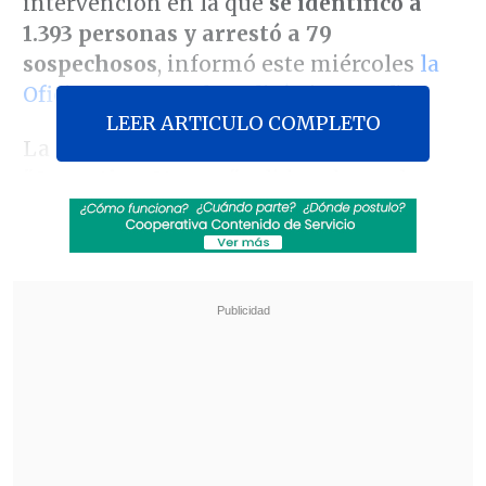
intervención en la que
se identificó a
1.393 personas y arrestó a 79
sospechosos
, informó este miércoles
la
Oficina Europea de Policía
(Europol).
LEER ARTICULO COMPLETO
La acción, bautizada con el nombre de
"Operation Stream"
y liderada por la
Policía Criminal y la Oficina de la
Fiscalía de Crímenes Cibernéticos de
Baviera (Alemania), es
el mayor
procedimiento contra el abuso sexual
infantil en la historia de la Europol
.
Revisa también
El cáncer que padece Joe Biden es "muy
doloroso y debilitante", reveló su hijo