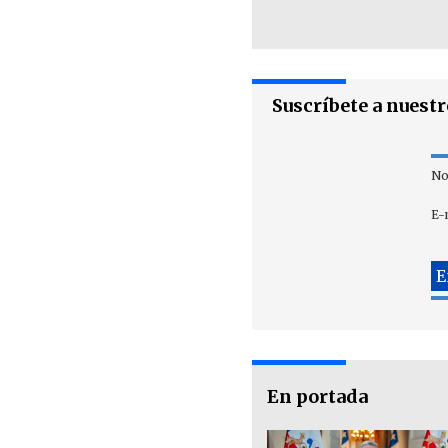
Suscríbete a nuest
No
E-
En portada