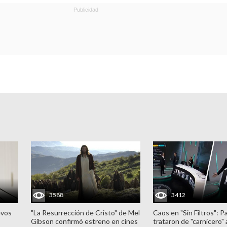
3588
3412
evos
"La Resurrección de Cristo" de Mel
Caos en "Sin Filtros": P
Gibson confirmó estreno en cines
trataron de "carnicero"