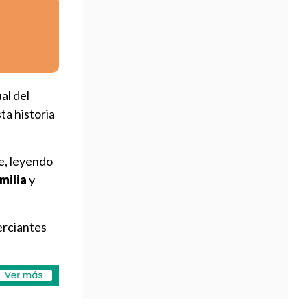
al del
ta historia
le, leyendo
milia
y
erciantes