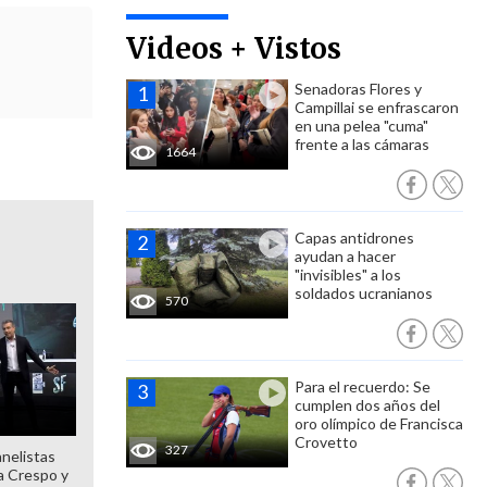
Videos + Vistos
Senadoras Flores y
Campillai se enfrascaron
en una pelea "cuma"
frente a las cámaras
1664
Capas antidrones
ayudan a hacer
"invisibles" a los
soldados ucranianos
570
Para el recuerdo: Se
cumplen dos años del
oro olímpico de Francisca
Crovetto
327
anelistas
 a Crespo y