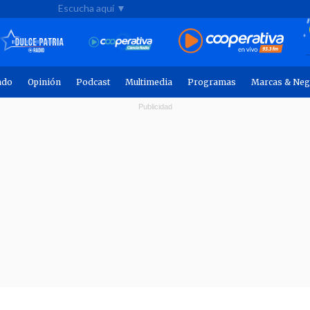
Escucha aquí ▼
ndo
Opinión
Podcast
Multimedia
Programas
Marcas & Neg