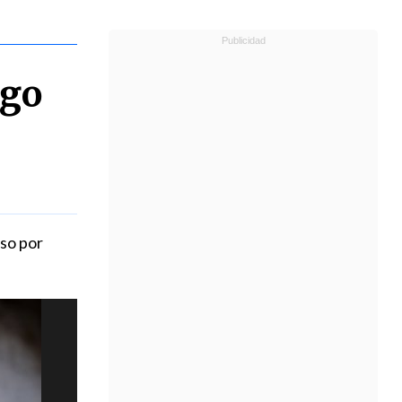
ngo
aso por