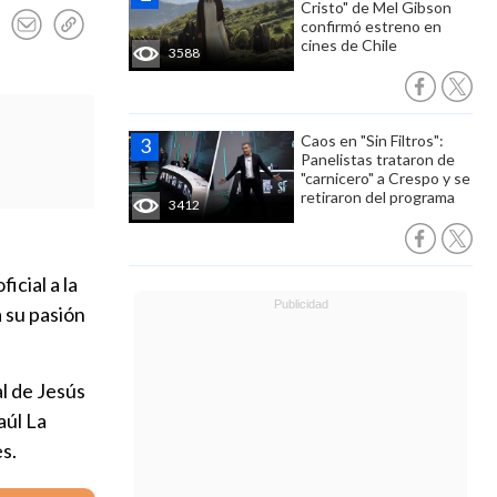
Cristo" de Mel Gibson
confirmó estreno en
cines de Chile
3588
Caos en "Sin Filtros":
Panelistas trataron de
"carnicero" a Crespo y se
retiraron del programa
3412
ficial a la
 su pasión
al de Jesús
aúl La
s.