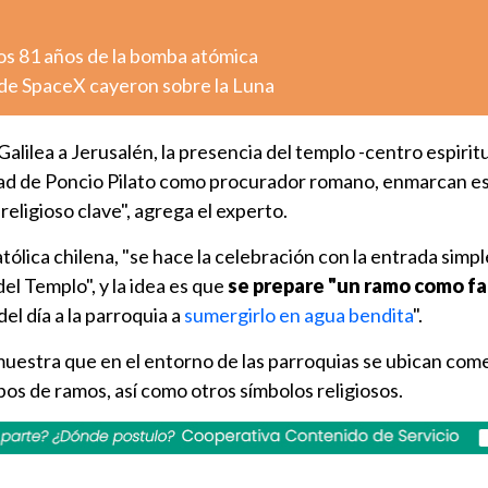
os 81 años de la bomba atómica
de SpaceX cayeron sobre la Luna
alilea a Jerusalén, la presencia del templo -centro espiritu
idad de Poncio Pilato como procurador romano, enmarcan es
religioso clave", agrega el experto.
atólica chilena, "se hace la celebración con la entrada simp
del Templo", y la idea es que
se prepare "un ramo como fa
l día a la parroquia a
sumergirlo en agua bendita
".
muestra que en el entorno de las parroquias se ubican com
os de ramos, así como otros símbolos religiosos.