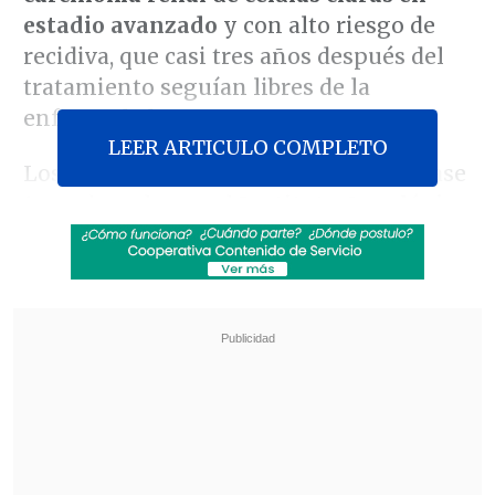
estadio avanzado
y con alto riesgo de
recidiva, que casi tres años después del
tratamiento seguían libres de la
enfermedad.
LEER ARTICULO COMPLETO
Los resultados del ensayo clínico en fase
1 encabezado por el
Instituto Oncológico
Dana-Farber
(EE. UU.) y que publica
Nature
, indican que
los pacientes con
cáncer de riñón en estadio III o IV
con
alto riesgo de recurrencia, generaron
"una respuesta inmunitaria
anticancerosa satisfactoria".
Revisa también