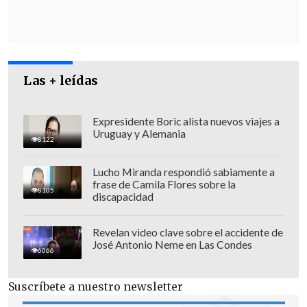
Las + leídas
Expresidente Boric alista nuevos viajes a
Uruguay y Alemania
8122
Lucho Miranda respondió sabiamente a
frase de Camila Flores sobre la
8105
discapacidad
El tratamiento estándar para los
pacientes como los que participaron en
Revelan video clave sobre el accidente de
José Antonio Neme en Las Condes
el ensayo es la cirugía para extirpar el
6066
tumor, que puede ir seguida de
Suscríbete a nuestro newsletter
inmunoterapia con
pembrolizumab
, un