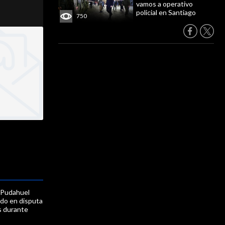
vamos a operativo
policial en Santiago
750
Pudahuel
rdo en disputa
s durante