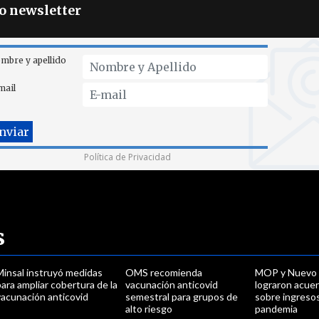
ro newsletter
mbre y apellido
mail
Política de Privacidad
s
Minsal instruyó medidas
OMS recomienda
MOP y Nuevo 
ara ampliar cobertura de la
vacunación anticovid
lograron acue
vacunación anticovid
semestral para grupos de
sobre ingreso
alto riesgo
pandemia