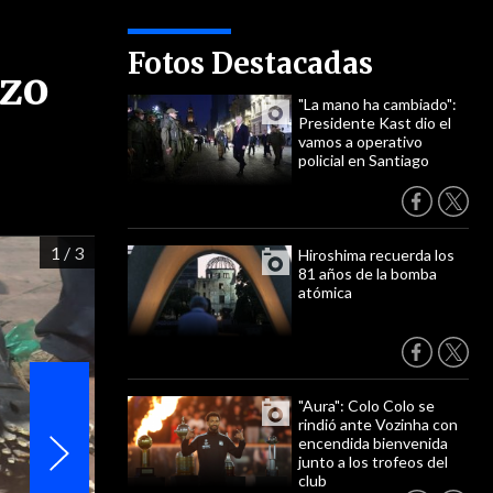
Fotos Destacadas
azo
"La mano ha cambiado":
Presidente Kast dio el
vamos a operativo
policial en Santiago
1
/ 3
Hiroshima recuerda los
81 años de la bomba
atómica
"Aura": Colo Colo se
rindió ante Vozinha con
encendida bienvenida
junto a los trofeos del
club