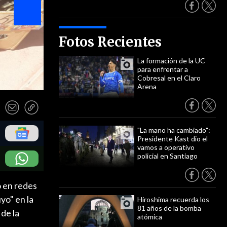
Fotos Recientes
La formación de la UC
para enfrentar a
Cobresal en el Claro
Arena
"La mano ha cambiado":
Presidente Kast dio el
vamos a operativo
policial en Santiago
ó en redes
yo" en la
Hiroshima recuerda los
81 años de la bomba
 de la
atómica