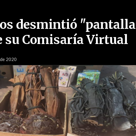
os desmintió "pantall
e su Comisaría Virtual
l de 2020