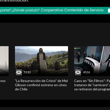
5113
4526
evos
"La Resurrección de Cristo" de Mel
Caos en "Sin Filtros": P
Gibson confirmó estreno en cines
trataron de "carnicero"
de Chile
se retiraron del progra