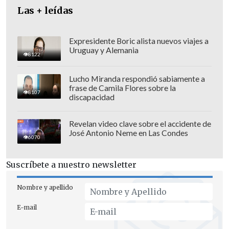
Las + leídas
Expresidente Boric alista nuevos viajes a
Uruguay y Alemania
8122
Lucho Miranda respondió sabiamente a
frase de Camila Flores sobre la
8107
discapacidad
El informe, que procesó datos hasta el 21
Revelan video clave sobre el accidente de
José Antonio Neme en Las Condes
de enero, cifró en 787.900 el total de
6070
contagios por el coronavirus SARS-CoV-2
Suscríbete a nuestro newsletter
en Chile, 690.066 con confirmación de
laboratorio y 97.834 probables.
Nombre y apellido
Según el reporte, las mayores tasas de
E-mail
incidencia acumulada por 100.000