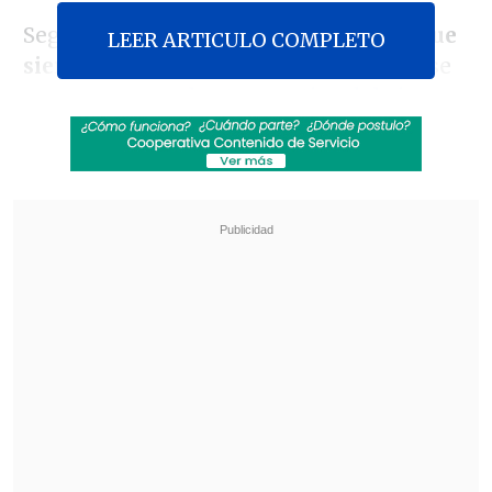
Según el documento,
Antofagasta sigue
LEER ARTICULO COMPLETO
siendo la comuna con más casos
que se
encuentran
en la etapa activa del virus
,
con 1.579, manteniéndose estable
respecto al informe anterior,
seguida
por Puerto Montt
, con 1.320, subiendo
unos 100 casos en los últimos días.
Revisa también
Brote de ébola en RD del Congo roza los 2.000
muertos
Congreso Futuro: Joven chilena es la primera
embajadora latinoamericana de física cuántica