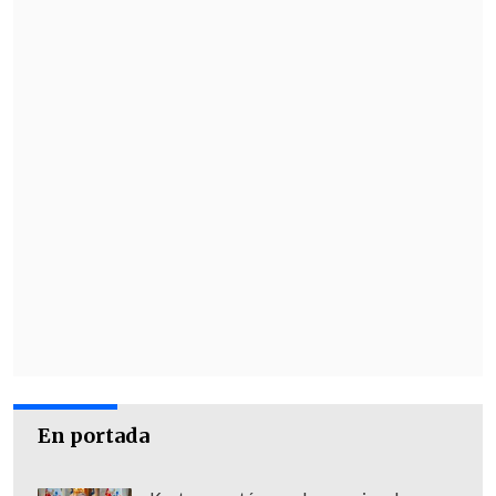
Cooperativa
que se trata de una buena
medida la decisión de Codelco, ante el
escenario de contagios que se vive en la
división.
"Esta es una medida que va en la línea
correcta.
La Minería ha tomado y está
disponible a tomar todas las medidas que
sean necesarias para protreger la vida y
la salud de sus trabajadores que son
nuestro principal capital", planteó el
minsitro.
En tanto,
Alberto Muñoz
, dirigente del
sindicato número 1, planteó su molestia
En portada
con esta decisión.