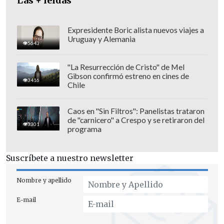
Las + leídas
Expresidente Boric alista nuevos viajes a
Uruguay y Alemania
5643
"La Resurrección de Cristo" de Mel
Gibson confirmó estreno en cines de
3416
Chile
Se trata de una disminución de
cerca de
Caos en "Sin Filtros": Panelistas trataron
de "carnicero" a Crespo y se retiraron del
400 personas
, que significará detención
3301
programa
de equipos y reducción de ritmos
productivos en ambas áreas.
Suscríbete a nuestro newsletter
Nombre y apellido
E-mail