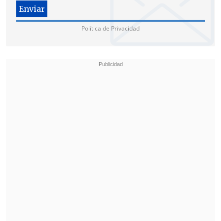
Política de Privacidad
Ministro de Minería: Es una medida que
va en la línea correcta
El ministro de Minería dijo a