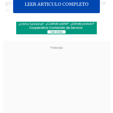
gerencias de
fundición y refinería
como
LEER ARTICULO COMPLETO
medida preventiva por la alza de casos
por Covid-19 en la comuna de Calama,
Región de Antofagasta.
Revisa también
Restos de un cohete de SpaceX cayeron sobre
la Luna
Ministerio de Ciencias busca impulsar
investigaciones en ecosistemas regionales
únicos
"Esta nueva medida es de
carácter
transitoria y tiene como objetivo
reducir la exposición en las áreas
, y