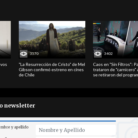
3570
3402
evos
"La Resurrección de Cristo" de Mel
Caos en "Sin Filtros": P
Gibson confirmó estreno en cines
trataron de "carnicero"
de Chile
se retiraron del progra
ro newsletter
mbre y apellido