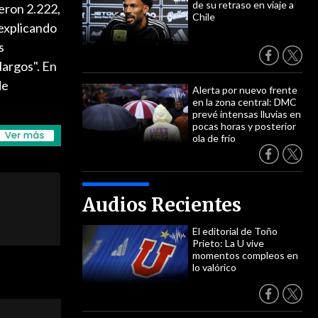
de su retraso en viaje a
eron 2.222,
Chile
 explicando
s
largos". En
de
Alerta por nuevo frente
en la zona central: DMC
prevé intensas lluvias en
pocas horas y posterior
ola de frío
Audios Recientes
El editorial de Toño
Prieto: La U vive
momentos compleos en
lo valórico