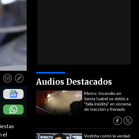
Audios Destacados
Metro: Incendio en
Santa Isabel se debió a
"falla inédita" en sistema
de tracción y frenado
iestas
n el
Vozinha contó la verdad