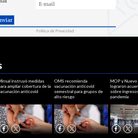
mail
Política de Privacidad
s
Minsal instruyó medidas
OMS recomienda
MOP y Nuevo 
ara ampliar cobertura de la
vacunación anticovid
lograron acue
vacunación anticovid
semestral para grupos de
sobre ingreso
alto riesgo
pandemia