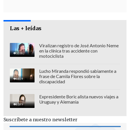
Las + leídas
Viralizan registro de José Antonio Neme
en la clínica tras accidente con
10382
El veto del Ejecutivo
corrige el proyecto
,
motociclista
luego que éste saliera del Congreso -por
Lucho Miranda respondió sabiamente a
votos del propio oficialismo- sin la
frase de Camila Flores sobre la
8809
norma que permitiera sancionar el
discapacidad
incumplimiento por parte de las
personas que se acojan a este beneficio,
Expresidente Boric alista nuevos viajes a
Uruguay y Alemania
que cumplan con los requisitos y salgan
8189
de las cárceles, para pasar a arresto
Suscríbete a nuestro newsletter
domiciliario total.