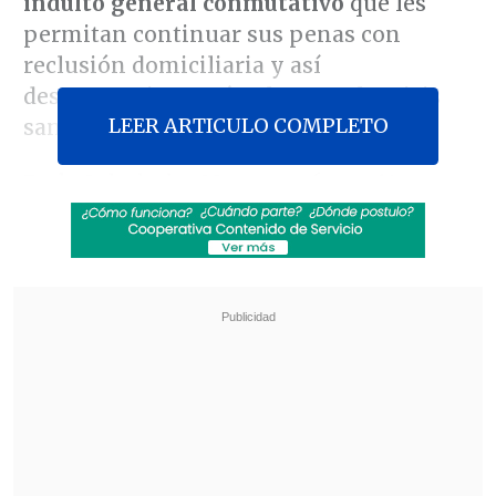
indulto general conmutativo
que les
permitan continuar sus penas con
reclusión domiciliaria y así
descongestionar cárceles ante la crisis
LEER ARTICULO COMPLETO
sanitaria por el Covid-19.
En la Sala, hubo 92 votos a favor, 14 en
contra y tres abstenciones.
Revisa también
Fundación Jaime Guzmán: En Chile el suicidio
se volvió cotidiano, pero no es parte de la
agenda
"Nuestro cuerpo no nos odia, nos quiere
proteger": el impacto de las dietas estrictas en
el cerebro