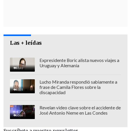
Las + leídas
Expresidente Boric alista nuevos viajes a
Uruguay y Alemania
8122
Lucho Miranda respondió sabiamente a
Esteban Krause
, alcalde de Los Ángeles,
frase de Camila Flores sobre la
8105
expuso que "es una situación muy
discapacidad
preocupante para la comuna, teniendo
presente que
los funcionarios y
Revelan video clave sobre el accidente de
José Antonio Neme en Las Condes
funcionarias son vecinos y vecinas de
6066
nuestra comuna".
Suscríbete a nuestro newsletter