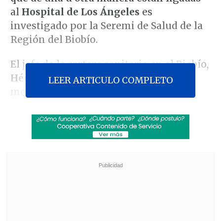
al
Hospital de Los Ángeles
es
investigado por la Seremi de Salud de la
Región del Biobío.
El jefe de la cartera sanitaria en el Biobío,
Héctor Muñoz
, indicó que "en este
LEER ARTICULO COMPLETO
momento tenemos
38 funcionarios, 14
pacientes, 16 familiares y tres probables
también,
incluyendo todos los brotes
que derivan de esta situación".
Revisa también
Brote de ébola en RD del Congo roza los 2.000
muertos
Congreso Futuro: Joven chilena es la primera