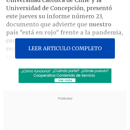
Universidad de Concepción, presentó
este jueves su informe número 23,
documento que advierte que
nuestro
país "está en rojo" frente a la pandemia,
con alzas de contagios en todas las
LEER ARTICULO COMPLETO
regiones y cifras preocupantes sobre
trazabilidad, positividad y ocupación
hospitalizaria.
De acuerdo al último reporte (
ver
documento
), con información obtenida
hasta el 9 de enero, se advierte un
aumento de 29% en el número de casos
nuevos a nivel nacional
, pasando de 15,5
a 19,9 casos nuevos por cien mil
habitantes; lo que empeora al comparar