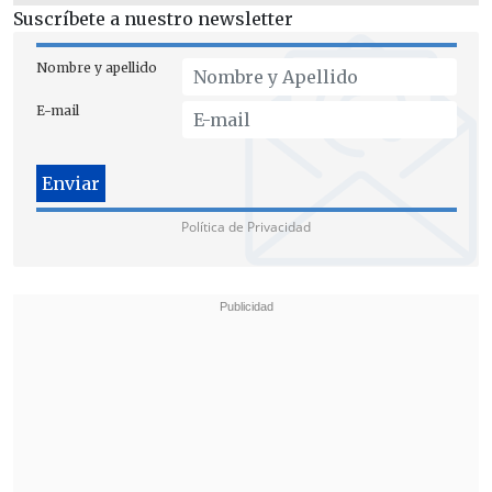
Suscríbete a nuestro newsletter
Nombre y apellido
E-mail
Política de Privacidad
En cuanto al
índice de transmisión (R),
se ha mantenido sobre 1 y en aumento
en las últimas cuatro semanas
(1,17 en la
primera semana de enero) a nivel
nacional: en las regiones de Arica,