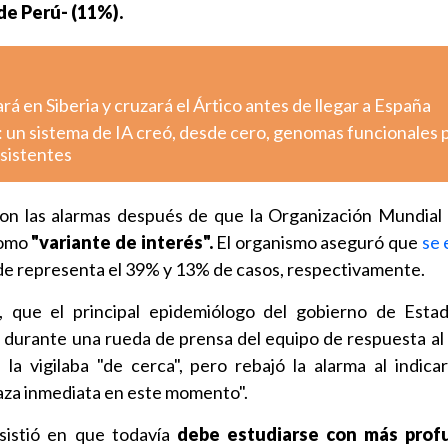
de Perú- (11%).
rá en Siberia y cruzará el Ártico antes de llegar a España
: un sistema de IA creó, desde cero, genomas funcionales 
esistentes
on las alarmas después de que la Organización Mundial 
como
"variante de interés".
El organismo aseguró que
se 
de representa el 39% y 13% de casos, respectivamente.
, que el principal epidemiólogo del gobierno de Esta
 durante una rueda de prensa del equipo de respuesta al 
la vigilaba "de cerca", pero rebajó la alarma al indica
za inmediata en este momento".
sistió en que todavía
debe estudiarse con más prof