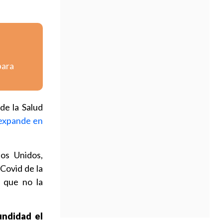
para
de la Salud
expande en
dos Unidos,
Covid de la
r que no la
undidad el