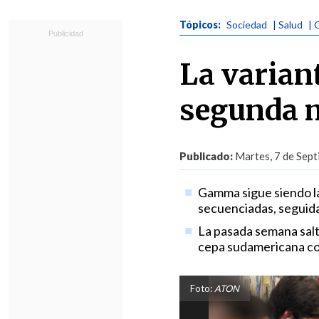
Tópicos:
Sociedad
| Salud
| 
La variant
segunda m
Publicado:
Martes, 7 de Sept
Gamma sigue siendo l
secuenciadas, seguida
La pasada semana salt
cepa sudamericana co
Foto:
ATON