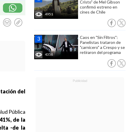
Cristo" de Mel Gibson
confirmó estreno en
cines de Chile
4951
Caos en "Sin Filtros":
Panelistas trataron de
"carnicero" a Crespo y se
retiraron del programa
4358
tación del
alud Pública
41%, de la
lta -de la