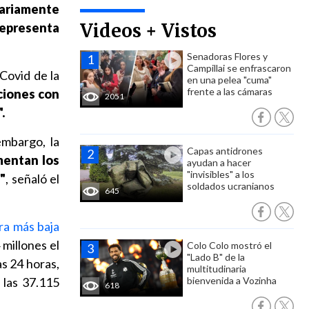
ariamente
Videos + Vistos
representa
Senadoras Flores y
Campillai se enfrascaron
 Covid de la
en una pelea "cuma"
frente a las cámaras
ciones con
2051
.
embargo, la
Capas antidrones
mentan los
ayudan a hacer
"invisibles" a los
"
, señaló el
soldados ucranianos
645
fra más baja
 millones el
Colo Colo mostró el
"Lado B" de la
as 24 horas,
multitudinaria
 las 37.115
bienvenida a Vozinha
618