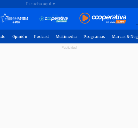
Escucha aquí ▼
ndo
Opinión
Podcast
Multimedia
Programas
Marcas & Neg