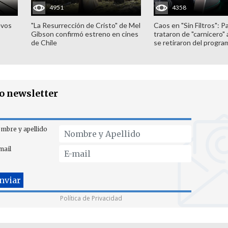
4951
4358
evos
"La Resurrección de Cristo" de Mel
Caos en "Sin Filtros": P
Gibson confirmó estreno en cines
trataron de "carnicero"
de Chile
se retiraron del progra
ro newsletter
mbre y apellido
mail
Política de Privacidad