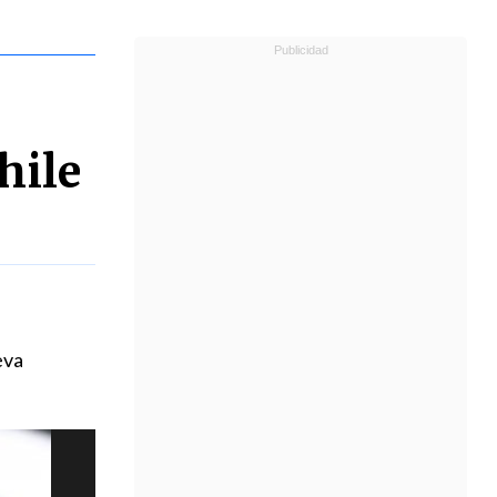
hile
eva