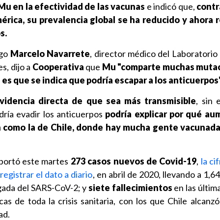
Mu en la efectividad de las vacunas
e indicó que,
contr
érica, su prevalencia global se ha reducido y ahora 
s.
ogo
Marcelo Navarrete
, director médico del Laboratorio
s, dijo a
Cooperativa
que
Mu
"comparte muchas muta
 es que se indica que podría escapar a los anticuerpos"
videncia directa de que sea más transmisible
, sin 
dría evadir los anticuerpos
podría explicar por qué au
n como la de Chile, donde hay mucha gente vacunada
eportó este martes
273 casos nuevos de Covid-19
,
la ci
egistrar el dato a diario
, en abril de 2020, llevando a 1,64
egada del SARS-CoV-2; y
siete fallecimientos
en las últim
s de toda la crisis sanitaria, con los que Chile alcanzó
ad.