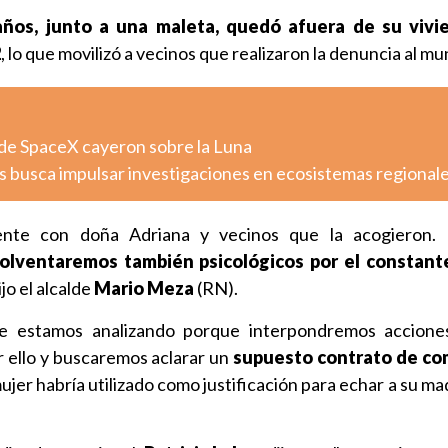
ños, junto a una maleta, quedó afuera de su vivi
2
, lo que movilizó a vecinos que realizaron la denuncia al mun
de SpaceX cayeron sobre la Luna
s busca impulsar investigaciones en ecosistemas regional
ente con doña Adriana y vecinos que la acogieron. 
lventaremos también psicológicos por el constant
dijo el alcalde
Mario Meza
(RN).
e estamos analizando porque interpondremos acciones 
r ello y buscaremos aclarar un
supuesto contrato de c
mujer habría utilizado como justificación para echar a su m