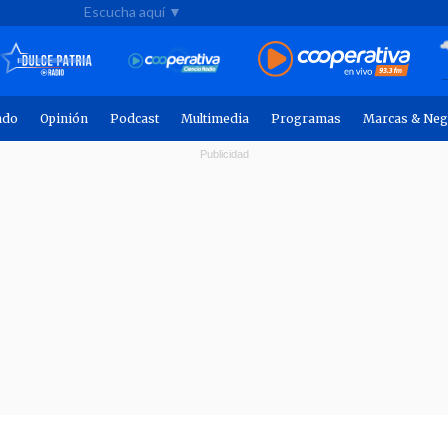
Escucha aquí ▼
ndo
Opinión
Podcast
Multimedia
Programas
Marcas & Neg