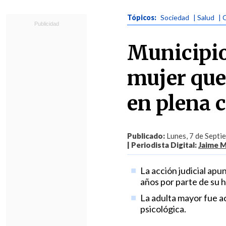
Tópicos:
Sociedad
| Salud
| 
Municipio 
mujer que 
en plena 
Publicado:
Lunes, 7 de Septi
| Periodista Digital:
Jaime M
La acción judicial ap
años por parte de su hi
La adulta mayor fue a
psicológica.