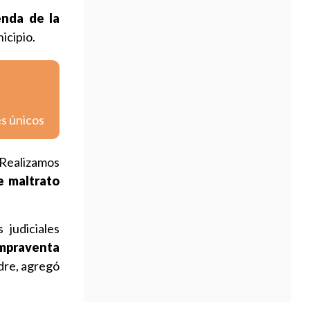
enda de la
icipio.
es únicos
Realizamos
e maltrato
judiciales
ompraventa
adre, agregó