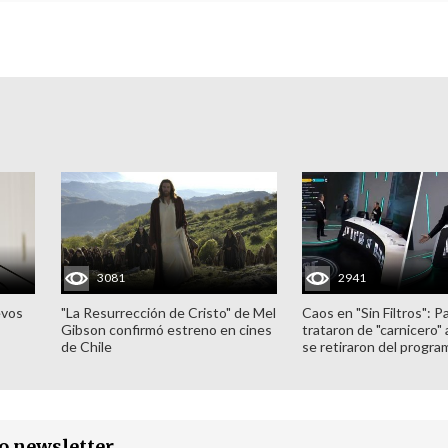
3081
2941
evos
"La Resurrección de Cristo" de Mel
Caos en "Sin Filtros": P
Gibson confirmó estreno en cines
trataron de "carnicero"
de Chile
se retiraron del progra
ro newsletter