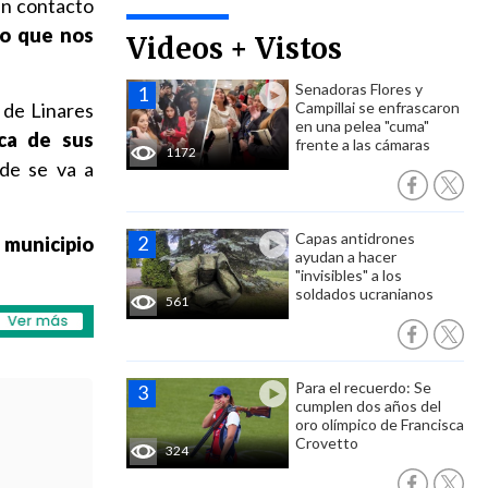
en contacto
lo que nos
Videos + Vistos
Senadoras Flores y
 de Linares
Campillai se enfrascaron
en una pelea "cuma"
rca de sus
frente a las cámaras
1172
de se va a
Capas antidrones
 municipio
ayudan a hacer
"invisibles" a los
soldados ucranianos
561
Para el recuerdo: Se
cumplen dos años del
oro olímpico de Francisca
Crovetto
324