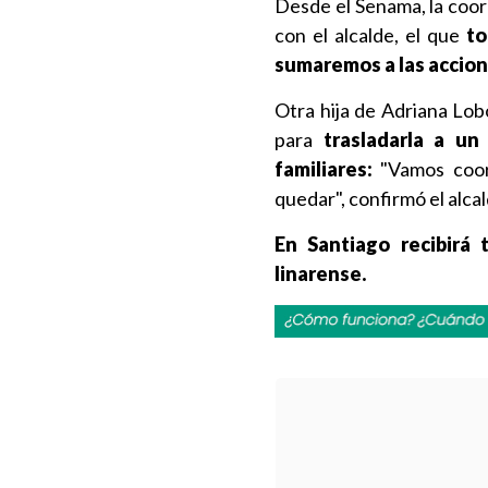
Desde el Senama, la coor
con el alcalde, el que
to
sumaremos a las accion
Otra hija de Adriana Lob
para
trasladarla a un
familiares:
"Vamos coor
quedar", confirmó el alcal
En Santiago recibirá 
linarense.