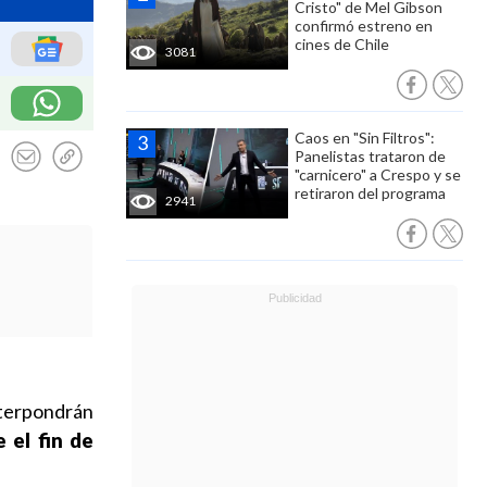
Cristo" de Mel Gibson
confirmó estreno en
cines de Chile
3081
Caos en "Sin Filtros":
Panelistas trataron de
"carnicero" a Crespo y se
retiraron del programa
2941
nterpondrán
 el fin de