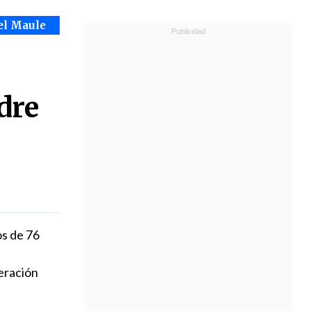
el Maule
dre
os de 76
eración