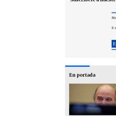
No
E-
En portada