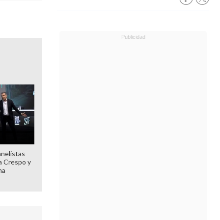
anelistas
 a Crespo y
ma