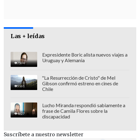
"La concepción neoliberal fracasó"
Las + leídas
Expresidente Boric alista nuevos viajes a
Uruguay y Alemania
7504
"La Resurrección de Cristo" de Mel
Gibson confirmó estreno en cines de
5161
Chile
Lucho Miranda respondió sabiamente a
frase de Camila Flores sobre la
El también
investigador de Cieplan
4627
discapacidad
recordó que "desde 1990 se habla de
diversas variedades de capitalismo: por
Suscríbete a nuestro newsletter