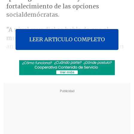
fortalecimiento de las opciones
socialdemócratas.
"A nivel mundial se habla de que el
mundo será muy distinto al que había
LEER ARTICULO COMPLETO
antes. Y esto implica que
habrá un gran
cambio sistémico estructural
. Se dice
(por parte de algunos) que hay
cuatro
paradigmas
que se van a acabar:
se
plantea que será el fin de la
globalización, del capitalismo, del
neoliberalismo y el fin del mercado
. Eso
es lo que está en el debate mundial",
comentó Meller, aclarando que esto no
es, necesariamente, lo que él piensa.