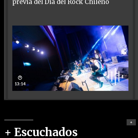
previa del Día del Rock Chileno
🕑
13:14
+
+ Escuchados