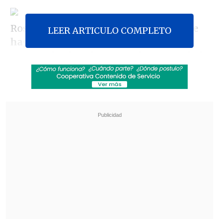
Rossi indicó que
"el desafío es que se le
LEER ARTICULO COMPLETO
haga en los consultorios, donde va la
gente, a los hombres y mujeres en edad
de riesgo, independiente si están
embarazadas o no, porque esos son los
portadores que andan propagando la
infección,
muchas veces asintomáticos y
que no acceden a tratamiento porque no
tienen diagnóstico".
Revisa también
Tras exitoso ahorro de energía, la NASA
extendió la vida útil de la Voyager 2
Niña de 11 años murió por hantavirus en