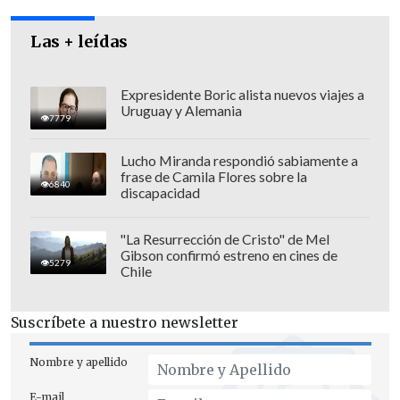
Las + leídas
Expresidente Boric alista nuevos viajes a
Uruguay y Alemania
7779
Lucho Miranda respondió sabiamente a
frase de Camila Flores sobre la
6840
discapacidad
"La Resurrección de Cristo" de Mel
Gibson confirmó estreno en cines de
5279
Chile
Según datos entregados por el Instituto
de Salud Pública,
la región de Arica y
Suscríbete a nuestro newsletter
Parinacota tiene la mayor cantidad de
casos positivos de sida
, con 30,6 casos
Nombre y apellido
por cada 100 mil habitantes, siendo la
E-mail