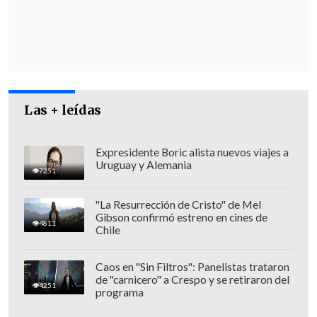
a China:
"Con todas las limitaciones
aplicadas para
no exportar los chips
más avanzados de Nvidia
al gigante
asiático, la única forma de que los chinos
pudiesen crear una IA
era pensar cómo
hacerla mejor, con menos recursos y
Las + leídas
mucho más rápido",
dijo.
Expresidente Boric alista nuevos viajes a
Uruguay y Alemania
7251
"La Resurrección de Cristo" de Mel
Gibson confirmó estreno en cines de
4811
Chile
Caos en "Sin Filtros": Panelistas trataron
de "carnicero" a Crespo y se retiraron del
4251
programa