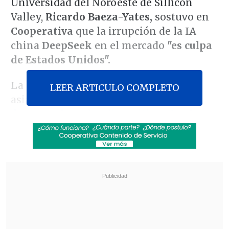
Universidad del Noroeste de Sillicon
Valley,
Ricardo Baeza-Yates,
sostuvo en
Cooperativa
que la irrupción de la IA
china
DeepSeek
en el mercado
"es culpa
de Estados Unidos".
La herramienta fue creada por el país
LEER ARTICULO COMPLETO
asiático
y
se convirtió en la más
descargada
en los dispositivos
Apple,
debido a sus numerosas ventajas:
cuenta
con código abierto
y su costo de
producción es de un 96% más bajo
en
comparación con
OpenAI,
la empresa
estadounidense creadora de
ChatGPT,
según dijo Baeza-Yates.