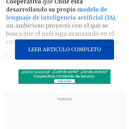
Cooperativa
que
Chile está
desarrollando su propio
modelo de
lenguaje de inteligencia artificial (IA)
,
un ambicioso proyecto con el que se
busca que el país siga avanzando en el
campo de esta herramienta tecnológica.
LEER ARTICULO COMPLETO
En entrevista con
Lo Que Queda Del Día
,
la también ministra (s) de la Secretaría
General de Gobierno destacó que el país,
"hace ya un par de años, tomó la
decisión de
subirse a la ola (de la IA) y
generar una política y un plan de acción
que se está implementando
".
Revisa también