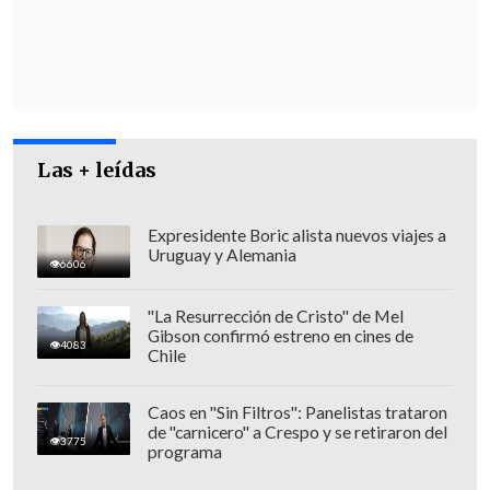
latinoamericanos, que están apoyando
de manera técnica pero también con
datos".
Las + leídas
Expresidente Boric alista nuevos viajes a
Uruguay y Alemania
6606
"La Resurrección de Cristo" de Mel
Gibson confirmó estreno en cines de
4083
Chile
Caos en "Sin Filtros": Panelistas trataron
de "carnicero" a Crespo y se retiraron del
3775
programa
"Es un desarrollo hecho en Chile que