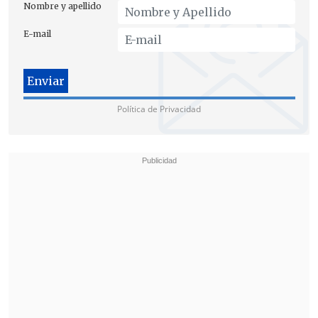
Nombre y apellido
E-mail
Los últimos 17 dígitos constituyen el
número de serie
, un identificador único
de cada unidad.
Política de Privacidad
La medida se implementa en un momento de creciente interés
por la robótica humanoide en China. (Foto: EFE)