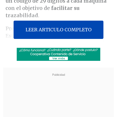
un código de 29 dígitos a cada máquina
con el objetivo de
facilitar su
trazabilidad
.
Presentada por el
Comité de
LEER ARTICULO COMPLETO
Estandarización de Robótica
Humanoide e Inteligencia Incorporada
(HEIS, por sus siglas en inglés),
dependiente del Ministerio de Industria
y Tecnología de la Información de China,
la iniciativa actúa como el eje operativo
de una nueva normativa nacional que
exige que para cada robot humanoide un
código de identidad único.
Revisa también