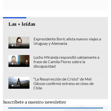
origen
y permiten el seguimiento de
envíos y ventas transfronterizas; a
continuación, un bloque de cuatro
dígitos identifica a la
empresa
Las + leídas
fabricante
, seguido de seis dígitos que se
corresponden con el
modelo del robot
.
Expresidente Boric alista nuevos viajes a
Uruguay y Alemania
7820
Lucho Miranda respondió sabiamente a
frase de Camila Flores sobre la
7072
discapacidad
"La Resurrección de Cristo" de Mel
Gibson confirmó estreno en cines de
5334
Chile
Suscríbete a nuestro newsletter