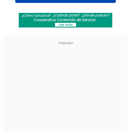
Róterdam, Países Bajos
, que impuso dos
multas por más de 1,1 millones de euros a
Epic Games
, creador del juego, y
respaldando a decisión previa de la
Autoridad Neerlandesa para
Consumidores y Mercados.
Revisa también
Rapero español Keyblade prepara su regreso
a Chile: "El público chileno es brutal"
Meta se vuelve vulnerable en la India tras
cadena de fallos y el pulso de los "Cucarachas"
"El tribunal coincide en que la publicidad