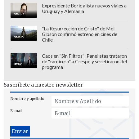
a la compañía ingresos anuales de varios
Expresidente Boric alista nuevos viajes a
Uruguay y Alemania
miles de millones de dólares.
6106
"La Resurrección de Cristo" de Mel
Gibson confirmó estreno en cines de
3690
Chile
Caos en "Sin Filtros": Panelistas trataron
de "carnicero" a Crespo y se retiraron del
3465
programa
Suscríbete a nuestro newsletter
Nombre y apellido
E-mail
Según el tribunal, mensajes y botones
con llamadas directas como
"consíguelo