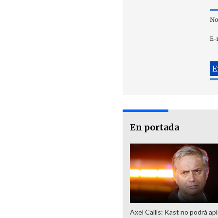
No
E-
En portada
Axel Callís: Kast no podrá apl