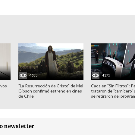
4633
4175
evos
"La Resurrección de Cristo" de Mel
Caos en "Sin Filtros": P
Gibson confirmó estreno en cines
trataron de "carnicero"
de Chile
se retiraron del progra
ro newsletter