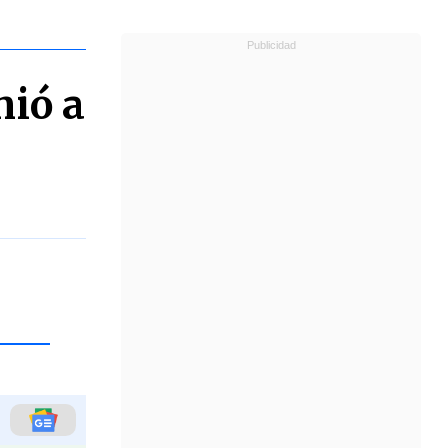
mió a
.