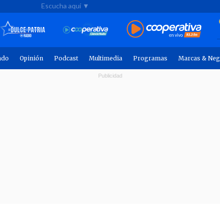
Escucha aquí ▼
ndo
Opinión
Podcast
Multimedia
Programas
Marcas & Neg