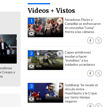
Videos + Vistos
Senadoras Flores y
Campillai se enfrascaron
en una pelea "cuma"
frente a las cámaras
2013
Capas antidrones
ayudan a hacer
"invisibles" a los
soldados ucranianos
636
anelistas
 a Crespo y
ma
Goldberg: Se reveló el
vínculo entre
Huachipato y la U que
por tanto tiempo
351
negaron