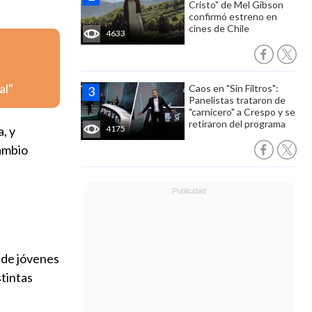
Cristo" de Mel Gibson
confirmó estreno en
cines de Chile
4633
al"
Caos en "Sin Filtros":
Panelistas trataron de
"carnicero" a Crespo y se
retiraron del programa
, y
4175
Cambio
 de jóvenes
stintas