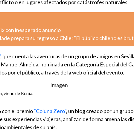
flicto o en lugares afectados por catástrofes naturales.
lix con inesperado anuncio
de prepara su regreso a Chile: "El público chileno es brut
"
, que cuenta las aventuras de un grupo de amigos en Sevilla
l Manuel Almeida, nominada en la Categoría Especial del 
s por el público, a través de la web oficial del evento.
, viene de Kenia.
ó con el premio
"Coluna Zero"
, un blog creado por un grupo
e sus experiencias viajeras, analizan de forma amena las di
ioambientales de su país.