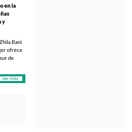
o en la
eñas
n y
 Zhila Bani
ger ofrece
 sur de