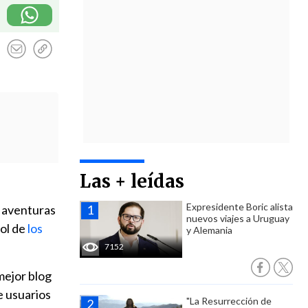
Las + leídas
Expresidente Boric alista
s aventuras
nuevos viajes a Uruguay
ol de
los
y Alemania
7152
mejor blog
e usuarios
"La Resurrección de