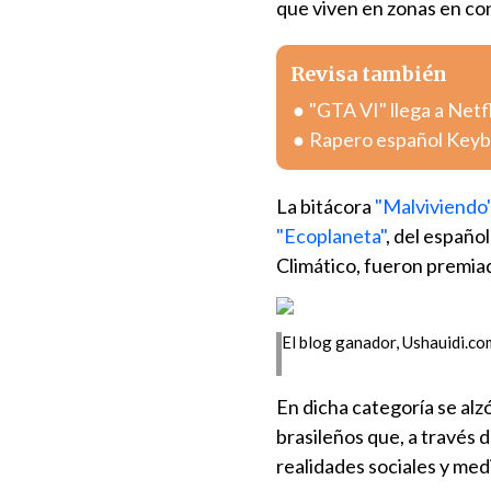
que viven en zonas en con
Revisa también
"GTA VI" llega a Netf
Rapero español Keybla
La bitácora
"Malviviendo
"Ecoplaneta"
, del españo
Climático, fueron premiado
El blog ganador, Ushauidi.com
En dicha categoría se alz
brasileños que, a través d
realidades sociales y med