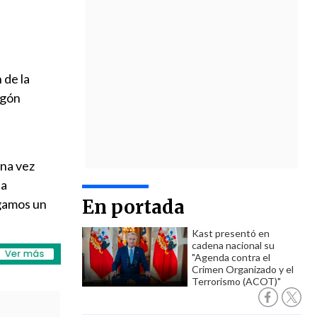
 de la
agón
una vez
na
En portada
agamos un
Kast presentó en
cadena nacional su
"Agenda contra el
Crimen Organizado y el
Terrorismo (ACOT)"