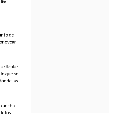
libre.
unto de
conovcar
 articular
 lo que se
donde las
da ancha
de los