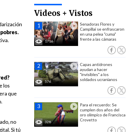
Videos + Vistos
darización
Senadoras Flores y
Campillai se enfrascaron
 pobres.
en una pelea "cuma"
frente a las cámaras
iva.
1716
Capas antidrones
ayudan a hacer
"invisibles" a los
red?
soldados ucranianos
576
e los
nera que
.
Para el recuerdo: Se
cumplen dos años del
oro olímpico de Francisca
Crovetto
rado, no
328
tal. Si tú