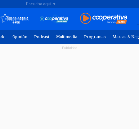
Escucha aquí ▼
ndo
Opinión
Podcast
Multimedia
Programas
Marcas & Neg