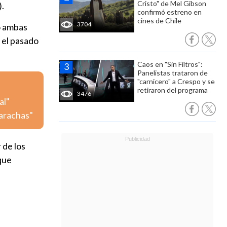
Cristo" de Mel Gibson
).
confirmó estreno en
cines de Chile
3704
só ambas
 el pasado
Caos en "Sin Filtros":
Panelistas trataron de
"carnicero" a Crespo y se
retiraron del programa
3476
al"
carachas"
 de los
que