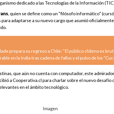
ganismo dedicado a las Tecnologías de la Información (TIC
vans
, quien se define como un "filósofo informático" (cur
s para adaptarse a su nuevo cargo que asumió oficialmente
ido.
de prepara su regreso a Chile: "El público chileno es brut
ble en la India tras cadena de fallos y el pulso de los "Cu
ustinas, que aún no cuenta con computador, este admirador
ibió a Cooperativa.cl para charlar sobre el nuevo desafío 
elevantes en el ámbito tecnológico.