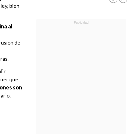
ey, bien.
ina al
fusión de
s
ras.
lir
ener que
iones son
ario.