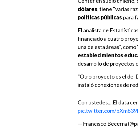
Center en suelo chileno, 
dólares
, tiene "varias r
políticas públicas
para f
El analista de Estadístic
financiado a cuatro proy
una de esta áreas", como 
establecimientos educ
desarrollo de proyectos c
"Otro proyecto es el de
instaló conexiones de red
Con ustedes....El data ce
pic.twitter.com/bXm83
— Francisco Becerra (@