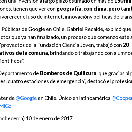
con una inversión a largo plazo estimado en más de
150 mi
azones, tienen que ver con
geografía, con clima, pero tam
avorercer el uso de internet, innovacióny políticas de tran
as Públicas de Google en Chile, Gabriel Recalde, explicó qu
ectos que ya han finalizado, un proceso que comenzó este 
"proyectos de la Fundación Ciencia Joven, trabajó con
20
ativos de la comuna
, brindando o trabajando con alumno
ientíficos".
l Departamento de
Bomberos de Quilicura
, que gracias a
es, cuatro estaciones de emergencia", destacó el profesio
nter de
@Google
en Chile. Único en latinoamérica
@Cooper
9MlGz
panbecerra)
10 de enero de 2017