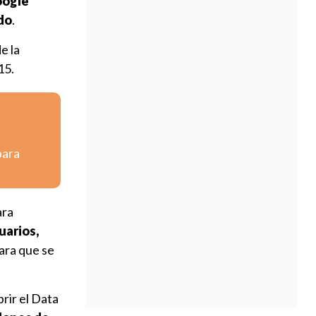
ogle
ndo
.
e la
15.
para
ara
uarios,
para que se
brir el Data