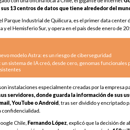
gado con una oficina local a Chile, el gigante de internet
Go
e sus 13 centros de datos que tiene alrededor del mu
el Parque Industrial de Quilicura, es el primer data center d
y el Hemisferio Sur, y opera en el país desde enero de 20
uevo modelo Astra: es un riesgo de ciberseguridad
: un sistema de IA creó, desde cero, genomas funcionales 
esistentes
on instalaciones especialmente creadas por la empresa p
sus servidores, donde guarda la información de sus us
mail, YouTube o Android
, tras ser dividido y encriptado 
 confidencialidad.
Google Chile,
Fernando López
, explicó que la decisión de a