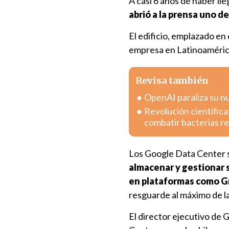
A casi 6 años de haber lle
abrió a la prensa uno d
El edificio, emplazado en 
empresa en Latinoamérica 
Revisa también
OpenAI paraliza su n
Revolución científica
combatir bacterias r
Los Google Data Center s
almacenar y gestionar 
en
plataformas como G
resguarde al máximo de la
El director ejecutivo de 