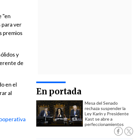
e "en
 para ver
os premios
ólidos y
 gerente de
do en el
En portada
ar al
Mesa del Senado
rechaza suspender la
Ley Karin y Presidente
operativa
Kast se abre a
perfeccionamientos