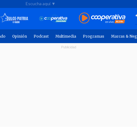
Escucha aquí ▼
ndo
Opinión
Podcast
Multimedia
Programas
Marcas & Neg