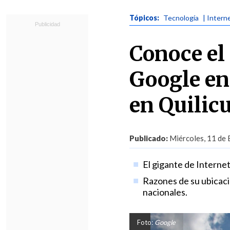
Tópicos:
Tecnología
| Intern
Conoce el
Google en
en Quilic
Publicado:
Miércoles, 11 de 
El gigante de Interne
Razones de su ubicació
nacionales.
Foto:
Google