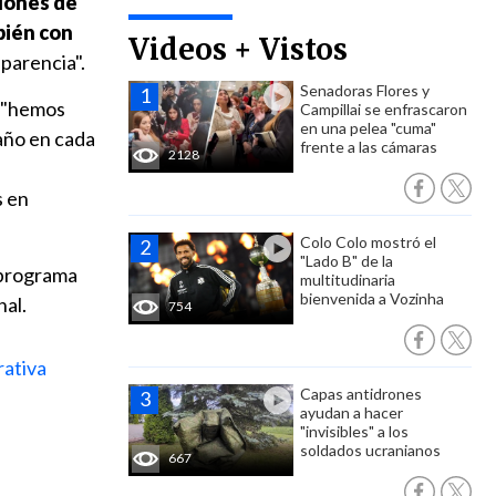
llones de
bién con
Videos + Vistos
sparencia".
Senadoras Flores y
e "hemos
Campillai se enfrascaron
en una pelea "cuma"
año en cada
frente a las cámaras
2128
s en
Colo Colo mostró el
"Lado B" de la
l programa
multitudinaria
bienvenida a Vozinha
nal.
754
ativa
Capas antidrones
ayudan a hacer
"invisibles" a los
soldados ucranianos
667