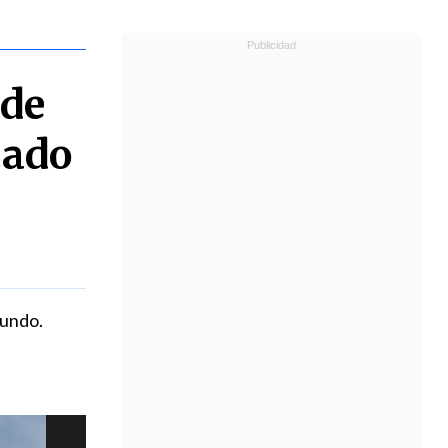
 de
cado
mundo.