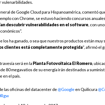
 vulenarbilidades.
general de Google Cloud para Hispanoamérica, comentó qu
jemplo con Chrome, se estuvo haciendo concursos anuales
an descubrir vulnerabilidades en el software
, con un
económicos".
los ha ganado, o sea que nuestros productos están muy s
los clientes está completamente protegida
", afirmó el
travesía será en la
Planta Fotovoltaica El Romero
, ubica
e 80 megavatios de su energía irán destinados a suministr
 en el país.
de las oficinas del datacenter de
@Google
en Quilicura
@Co
00Rgw