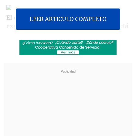
El director de Firefox Mike Beltzer
LEER ARTICULO COMPLETO
explicó que "completar este trabajo está
tomando más de lo que las estimaciones
iniciales indicaban, a medida que
buscamos las regresiones y fuentes de
inestabilidad
", reportó el sitio
especializado
Fayer Wayer.
Revisa también
Revolución científica: un sistema de IA creó,
desde cero, genomas funcionales para
combatir bacterias resistentes
"GTA VI" llega a Netflix con inesperado
anuncio