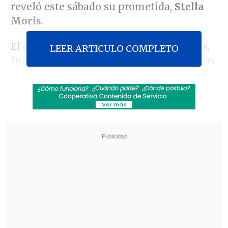
reveló este sábado su prometida,
Stella
Moris.
El ciberactivista australiano, de 50 años,
LEER ARTICULO COMPLETO
fue golpeado por una apoplejía mientras
participaba vía videoconferencia durante
el
primer día de la audiencia del
Tribunal Superior de Justicia de Londres
que revisó -
y que esta semana terminó
aprobando- su extradición a Estados
Unidos
, de acuerdo al relato de su pareja
al tabloide británico
Daily Mail.
Revisa también
Revolución científica: un sistema de IA creó,
desde cero, genomas funcionales para