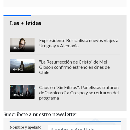
paciente tenía una respuesta retardada
de la pupila al iluminarle un ojo, lo que
podría apuntar a un posible daño del
Las + leídas
sistema nervioso.
Expresidente Boric alista nuevos viajes a
Uruguay y Alemania
7251
"La Resurrección de Cristo" de Mel
Gibson confirmó estreno en cines de
4802
Chile
Caos en "Sin Filtros": Panelistas trataron
de "carnicero" a Crespo y se retiraron del
4246
programa
Suscríbete a nuestro newsletter
Nombre y apellido