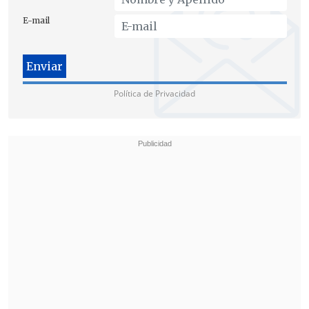
Además,
le hicieron una resonancia
E-mail
magnética y prescribieron
medicamentos contra el ictus.
SU NOVIA TEME "UN ATAQUE MÁS
Política de Privacidad
IMPORTANTE"
"Julian está luchando y me temo que
este miniaccidente cerebrovascular
podría ser el precursor de un ataque
más importante.
Esto agrava nuestros
temores sobre su capacidad de
supervivencia cuanto más dure esta
larga batalla legal", lamentó su novia.
"Miren a los animales atrapados en
jaulas en un zoológico. Les acortan la