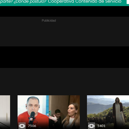
7506
5401