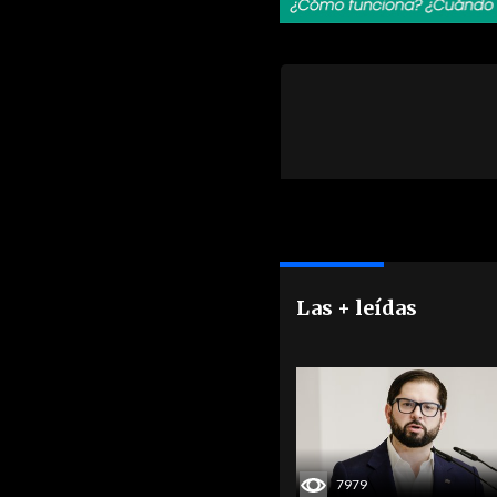
Las + leídas
7979