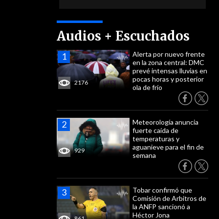
Audios + Escuchados
Alerta por nuevo frente
en la zona central: DMC
prevé intensas lluvias en
pocas horas y posterior
2176
ola de frío
Meteorología anuncia
fuerte caída de
temperaturas y
aguanieve para el fin de
929
semana
Tobar confirmó que
Comisión de Arbitros de
la ANFP sancionó a
Héctor Jona
861