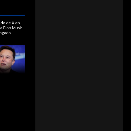
ede de X en
n a Elon Musk
rogado