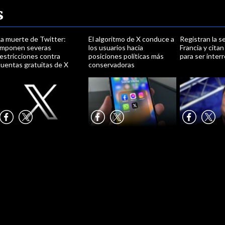
s
La muerte de Twitter:
El algoritmo de X conduce a
Registran la s
Imponen severas
los usuarios hacia
Francia y cita
estricciones contra
posiciones políticas más
para ser inter
cuentas gratuitas de X
conservadoras