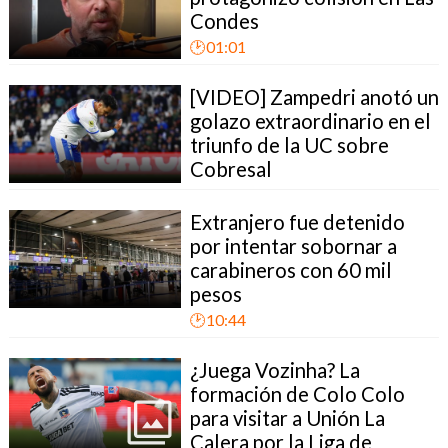
Condes
🕑01:01
[VIDEO] Zampedri anotó un
golazo extraordinario en el
triunfo de la UC sobre
Cobresal
Extranjero fue detenido
por intentar sobornar a
carabineros con 60 mil
pesos
🕑10:44
¿Juega Vozinha? La
formación de Colo Colo
para visitar a Unión La
Calera por la Liga de