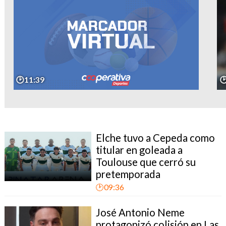
🕑11:39

Elche tuvo a Cepeda como
titular en goleada a
Toulouse que cerró su
pretemporada
🕑09:36
José Antonio Neme
protagonizó colisión en Las