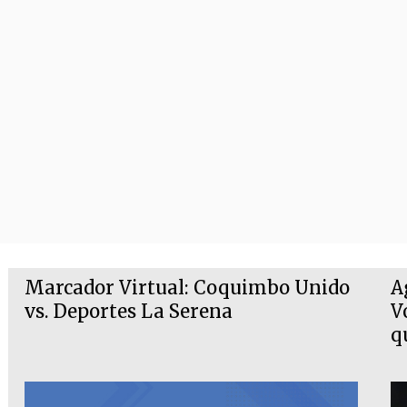
Marcador Virtual: Coquimbo Unido
A
vs. Deportes La Serena
V
q