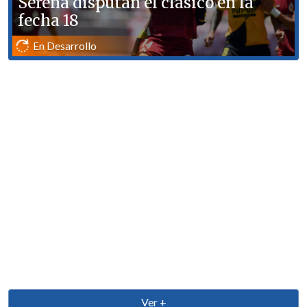
Serena disputan el clásico en la
fecha 18
En Desarrollo
Marcador Virtual: Coquimbo Unido vs. Deportes La Serena
[ESTADISTICAS] La tabla de posiciones de la Liga de
Primera en la fecha 18
Everton agudizó la crisis de Huachipato con una goleada y
trepó en la tabla de la Liga
Colo Colo anunció acuerdo para el fichaje del defensa Iván
Román
¿Juega Vozinha? La formación de Colo Colo para visitar a
Unión La Calera por la Liga de Primera
Ver +