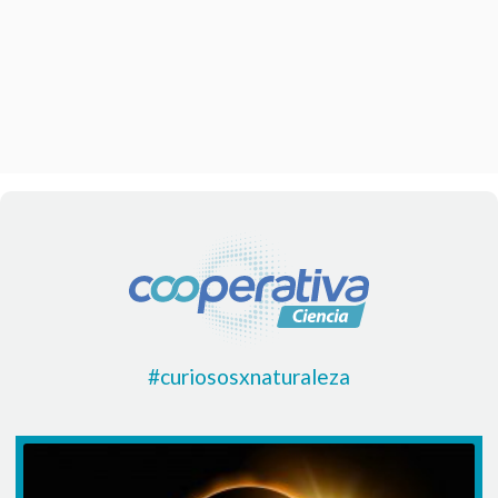
#curiososxnaturaleza