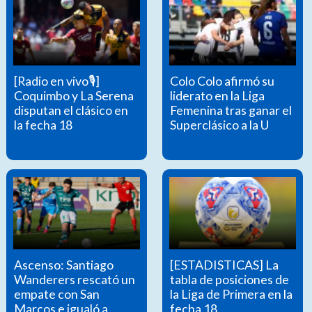
[Radio en vivo🎙]
Colo Colo afirmó su
Coquimbo y La Serena
liderato en la Liga
disputan el clásico en
Femenina tras ganar el
la fecha 18
Superclásico a la U
Ascenso: Santiago
[ESTADISTICAS] La
Wanderers rescató un
tabla de posiciones de
empate con San
la Liga de Primera en la
Marcos e igualó a
fecha 18