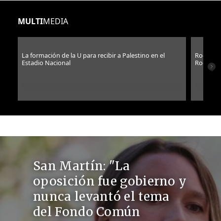
MULTI
MEDIA
La formación de la U para recibir a Palestino en el
Rockódro
Estadio Nacional
Rock Chi
→
San Martín: "La
oposición fue gobierno y
nunca levantó el tema
del Fondo Común