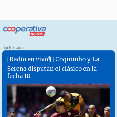
En
Portada
[Radio en vivo🎙] Coquimbo y La
Serena disputan el clásico en la
fecha 18