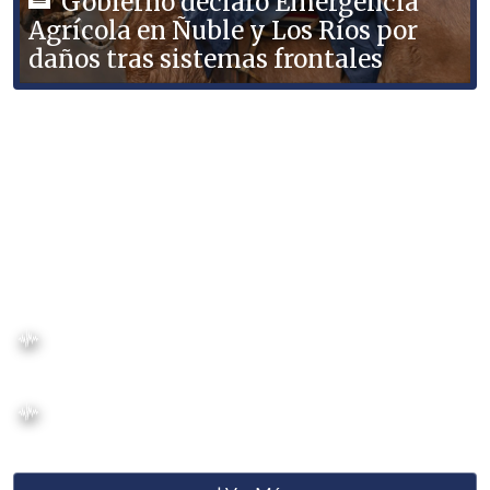
Gobierno declaró Emergencia
Agrícola en Ñuble y Los Ríos por
daños tras sistemas frontales
Gobierno declaró Emergencia Agrícola en La Araucanía
tras temporales
Ministro Poduje evalúa relocalizar villas en Angol tras
colapso de ríos
Sistema frontal deja más de 3.000 damnificados y cerca
de 9.000 aislados en el centro-sur
Alerta por nuevo frente en la zona central: DMC prevé
intensas lluvias en pocas horas y posterior ola de frío
Alcalde de Constitución: Tenemos poblaciones que
quedaron bajo el barro tras el sistema frontal