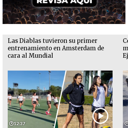
Las Diablas tuvieron su primer
C
entrenamiento en Amsterdam de
m
cara al Mundial
E
🕑12:37
