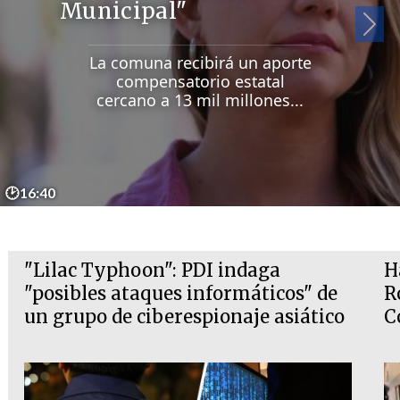
Municipal"
Si
La comuna recibirá un aporte
compensatorio estatal
cercano a 13 mil millones...
🕑16:40
"Lilac Typhoon": PDI indaga
H
"posibles ataques informáticos" de
R
un grupo de ciberespionaje asiático
C