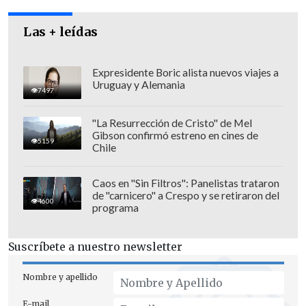
Las + leídas
Expresidente Boric alista nuevos viajes a
Uruguay y Alemania
7497
"La Resurrección de Cristo" de Mel
Gibson confirmó estreno en cines de
5159
La familia de Zamudio acudirá a
Chile
tribunales durante este martes para
seguir el caso en contra de los atacantes.
Caos en "Sin Filtros": Panelistas trataron
de "carnicero" a Crespo y se retiraron del
4600
programa
Suscríbete a nuestro newsletter
Nombre y apellido
E-mail