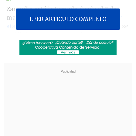
Zamudio está internado desde el 3 de
marzo en la Posta Central,
luego de ser
LEER ARTICULO COMPLETO
atacado por cuatro personas,
en lo que se
calificó como un ataque de neonazis.
Revisa también
Perú tendrá sus feriados los días viernes:
buscan potenciar el turismo
Eclipse solar comenzará en Siberia y cruzará el
Ártico antes de llegar a España
El director de la Posta Central, Emilio
Villalón, aseguró que
el joven corre
riesgo de un compromiso neurológico