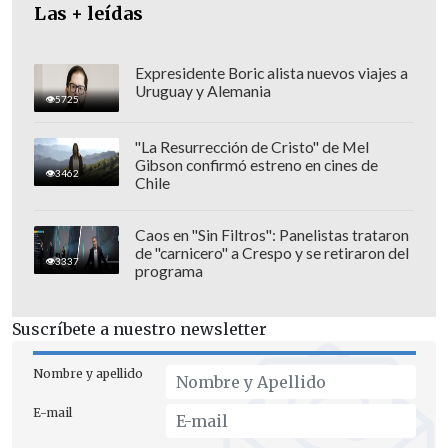
Las + leídas
Unidas sobre Comercio y Desarrollo
(UNCTAD), en el año 2009 China se
convirtió en el primer socio comercial de
Expresidente Boric alista nuevos viajes a
Uruguay y Alemania
Chile, alcanzando un total de US$19.153
5725
millones en el comercio bilateral y
"La Resurrección de Cristo" de Mel
desplazando a Estados Unidos, que para
Gibson confirmó estreno en cines de
3462
Chile
ese mismo año tuvo US$14.195 millones
en su comercio bilateral con Chile. De
Caos en "Sin Filtros": Panelistas trataron
igual manera, según InvestChile, en 2019
de "carnicero" a Crespo y se retiraron del
3337
China se convirtió en líder en inversión
programa
extranjera directa en el país, con un alza
del 167% respecto al año anterior.
Suscríbete a nuestro newsletter
Además, según estimaciones del Centro
Nombre y apellido
de Investigación Empresarial y
Económica,
en 2031, China se convertirá
E-mail
en la primera potencia económica