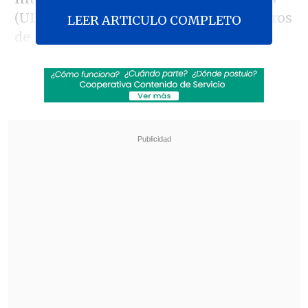
(UIBE), en Beijing, tenía solo compañeros
LEER ARTICULO COMPLETO
de Asia, con una variedad de culturas e
idiomas compartiendo la misma sala:
Corea del Sur, Indonesia, Tailandia,
Myanmar, Vietnam, India, Siria y China,
y mis profesores todos locales. En mi
generación yo era la única "occidental" y
además, la mayor. Esa experiencia fue
clave para entender parte de la cultura de
negocios y cómo, por ejemplo, la
creación de confianza, visión de largo
plazo, la paciencia, el silencio eran parte
de las reglas del juego a la hora de
relacionarse con ellos.