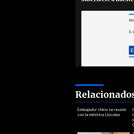
No
E-
Relacionado
Embajador chino se reunió
con la ministra Lincolao
c