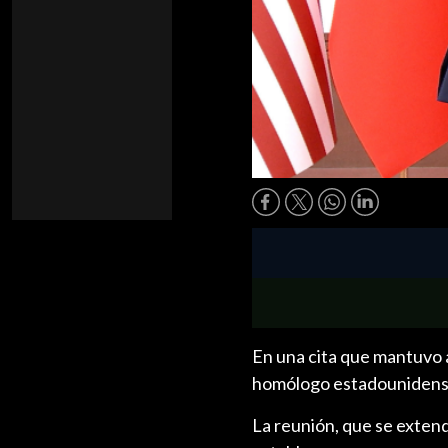
En una cita que mantuvo al
homólogo estadounidense,
La reunión, que se extend