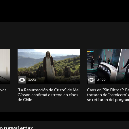
3223
3099
evos
"La Resurrección de Cristo" de Mel
Caos en "Sin Filtros": P
Gibson confirmó estreno en cines
trataron de "carnicero"
de Chile
se retiraron del progra
ro newsletter