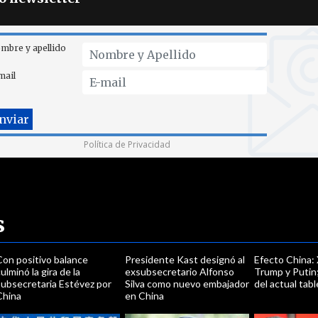
mbre y apellido
mail
Política de Privacidad
s
Con positivo balance
Presidente Kast designó al
Efecto China: 
ulminó la gira de la
exsubsecretario Alfonso
Trump y Putin;
subsecretaria Estévez por
Silva como nuevo embajador
del actual tabl
China
en China