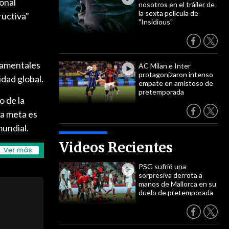
onal
nosotros en el tráiler de
la sexta película de
ructiva"
"Insidious"
damentales
AC Milan e Inter
protagonizaron intenso
idad global.
empate en amistoso de
pretemporada
o de la
la meta es
mundial.
Videos Recientes
PSG sufrió una
sorpresiva derrota a
manos de Mallorca en su
duelo de pretemporada