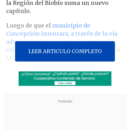
la Región del Biobío suma un nuevo
capítulo.
Luego de que el
municipio de
Concepción intentara, a través de la vía
administrativa, revocar el permiso de
edificación
, y que luego el Ministerio de
LEER ARTICULO COMPLETO
las Culturas, a través del Servicio de
Patrimonios, garantizara el
financiamiento de la construcción y
mantención, ahora la discusión se centra
en su ubicación.
Revisa también
Seremi de las Culturas es acusado de censurar
presentación de libro sobre Colonia Dignidad y