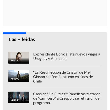
Las + leídas
Expresidente Boric alista nuevos viajes a
"
Aquí hay permisos entregados
,
Uruguay y Alemania
7251
aprobaciones municipales, hay permisos
de edificación, y eso tiene que primar en
"La Resurrección de Cristo" de Mel
Gibson confirmó estreno en cines de
este y en cualquier otro proyecto que se
4802
Chile
desarrolle en la región", señaló el
delegado presidencial en el Biobío,
Caos en "Sin Filtros": Panelistas trataron
de "carnicero" a Crespo y se retiraron del
Eduardo Pacheco.
4246
programa