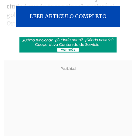
ciudad queda inconclusa"
, declaró el
gobernador metropolitano
Claudio
LEER ARTICULO COMPLETO
Orrego
al conocer la decisión,
emplazando al actual Ejecutivo a
reevaluar la decisión y retomar esta
"obra clave para la ciudad"
.
Revisa también
Seremi de las Culturas es acusado de censurar
presentación de libro sobre Colonia Dignidad y
Auschwitz
Fuertes recortes y nuevas modalidades:
Confirman cambios para Fondos Cultura 2027
El proyecto implicaba
una inversión de