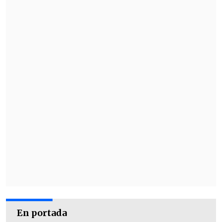
MOP justificó la decisión:
"Recibimos un déficit
estructural histórico"
Desde el actual Ejecutivo, fue el ministro
En portada