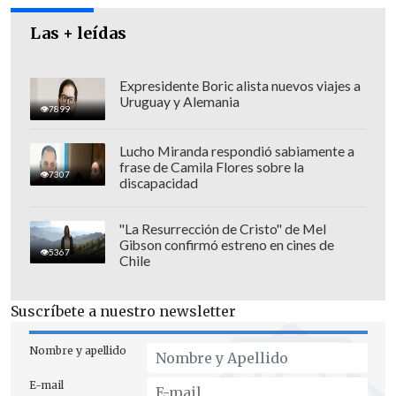
Las + leídas
Expresidente Boric alista nuevos viajes a
Uruguay y Alemania
7899
Lucho Miranda respondió sabiamente a
frase de Camila Flores sobre la
7307
discapacidad
"
El término anticipado del contrato del
GAM profundiza años de retraso en un
"La Resurrección de Cristo" de Mel
Gibson confirmó estreno en cines de
proyecto que Santiago necesita
",
5367
Chile
expresó Orrego mediante su cuenta de la
red social X, donde puso énfasis en que
Suscríbete a nuestro newsletter
"la ciudad no sólo se construye con
casas, calles y autopistas. También
Nombre y apellido
necesita cultura y espacios de encuentro
E-mail