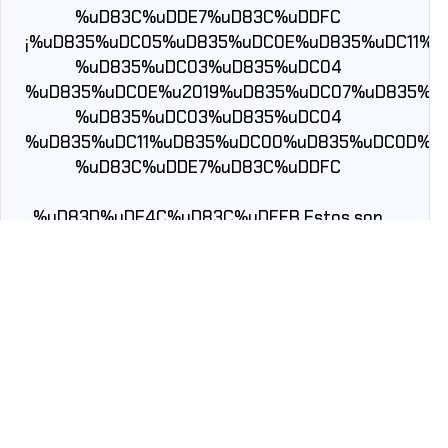
%uD83C%uDDE7%uD83C%uDDFC
¡%uD835%uDC05%uD835%uDC0E%uD835%uDC11%
%uD835%uDC03%uD835%uDC04
%uD835%uDC0E%u2019%uD835%uDC07%uD835%u
%uD835%uDC03%uD835%uDC04
%uD835%uDC11%uD835%uDC00%uD835%uDC0D%u
%uD83C%uDDE7%uD83C%uDDFC
%uD83D%uDE4C%uD83C%uDFFB Estos son
los celestes que saltarán a la cancha para
enfrentar a Universidad Católica en la Fecha
11 de la
#LigaDePrimeraItaú
2025
%u26BD%uFE0F ¡Vamos O%u2019Higgins!
¡Vamos Capo!
%uD83D%uDC4A%uD83C%uDFFB%uFE0F
#VamosLaC
%uD83C%uDDE7%uD83C%uDDFC
pic.twitter.com/6wrzcQqQf4