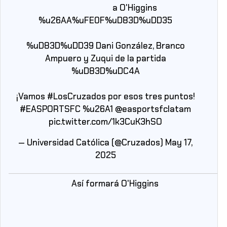
a O'Higgins
%u26AA%uFE0F%uD83D%uDD35
%uD83D%uDD39 Dani González, Branco
Ampuero y Zuqui de la partida
%uD83D%uDC4A
¡Vamos
#LosCruzados
por esos tres puntos!
#EASPORTSFC
%u26A1
@easportsfclatam
pic.twitter.com/1k3CuK3hSO
— Universidad Católica (@Cruzados)
May 17,
2025
Así formará O'Higgins