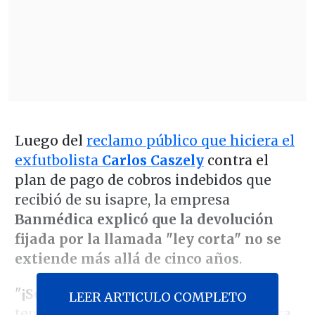
Luego del
reclamo público que hiciera el
exfutbolista
Carlos Caszely
contra el
plan de pago de cobros indebidos que
recibió de su isapre, la empresa
Banmédica explicó que la devolución
fijada por la llamada "ley corta" no se
extiende más allá de cinco años
.
"
¡Se completarían en 64 años!
O sea,
LEER ARTICULO COMPLETO
tendría que vivir hasta los 130 años para