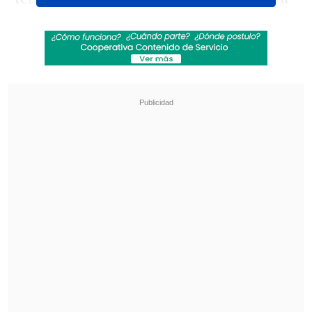
ver restituido un patrimonio que me
pertenece", lanzó en sus redes el ídolo de
Colo Colo.
Revisa también
La UC quiere retomar el rumbo ante Cobresal
y sumar confianza antes de la visita a
Estudiantes
Matías Claro, presidente de Cruzados:
Soñamos con llegar a una final en la
Libertadores
No obstante, Banmédica dijo que "el
proceso de devolución a afiliados y
exafiliados a Banmédica tiene un plazo