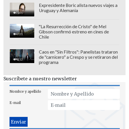
Expresidente Boric alista nuevos viajes a
Uruguay y Alemania
7205
"La Resurrección de Cristo" de Mel
Gibson confirmó estreno en cines de
4721
Chile
Caos en "Sin Filtros": Panelistas trataron
de "carnicero" a Crespo y se retiraron del
4212
programa
Suscríbete a nuestro newsletter
"En tanto, para los mayores de 80 años
Nombre y apellido
con un plan de pago vigente, la
E-mail
devolución se realiza en un máximo 2
años, con pagos mensuales que no
superan los 24 meses. La isapre ya se