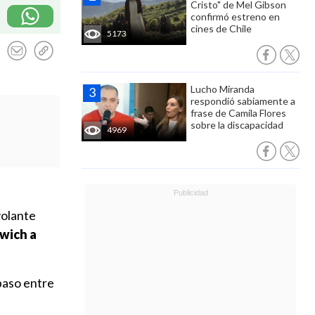
Cristo" de Mel Gibson
confirmó estreno en
cines de Chile
5173
Lucho Miranda
respondió sabiamente a
frase de Camila Flores
sobre la discapacidad
4969
volante
rwich a
spaso entre