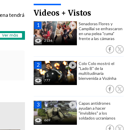
Videos + Vistos
lena tendrá
Senadoras Flores y
Campillai se enfrascaron
en una pelea "cuma"
frente a las cámaras
2134
Colo Colo mostró el
"Lado B" de la
multitudinaria
bienvenida a Vozinha
777
Capas antidrones
ayudan a hacer
"invisibles" a los
soldados ucranianos
669