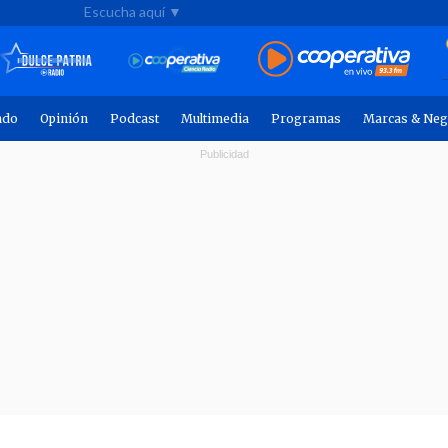
Escucha aquí ▼
ndo
Opinión
Podcast
Multimedia
Programas
Marcas & Neg