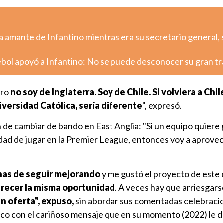
 amante de Infantino mientras era su secretario general,
ol apoyó a Infantino: No se puede desconocer su gran tr
ero
no soy de Inglaterra. Soy de Chile. Si volviera a Chil
niversidad Católica, sería diferente
", expresó.
 de cambiar de bando en East Anglia: "Si un equipo quiere
idad de jugar en la Premier League, entonces voy a aprove
nas de seguir mejorando
y me gustó el proyecto de este 
recer la misma oportunidad
. A veces hay que arriesgars
n oferta", expuso,
sin abordar sus comentadas celebraci
nico con el cariñoso mensaje que en su momento (2022) le 