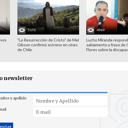
5173
4969
evos
"La Resurrección de Cristo" de Mel
Lucho Miranda respond
Gibson confirmó estreno en cines
sabiamente a frase de 
de Chile
Flores sobre la discapa
ro newsletter
mbre y apellido
mail