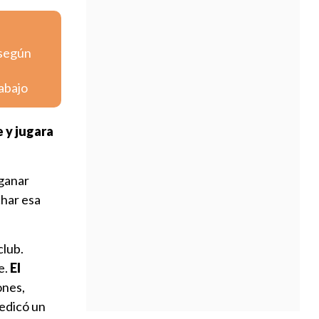
 según
abajo
e y jugara
 ganar
char esa
club.
e.
El
ones,
dedicó un