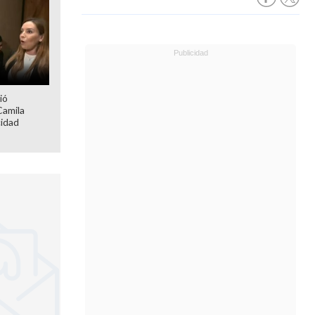
ió
Camila
cidad