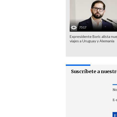
7517
Expresidente Boric alista nu
viajes a Uruguay y Alemania
Suscríbete a nuest
No
E-