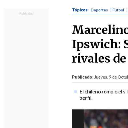
Tópicos:
Deportes
| Fútbol
|
Marcelino
Ipswich: S
rivales de
Publicado:
Jueves, 9 de Octu
El chileno rompió el s
perfil.