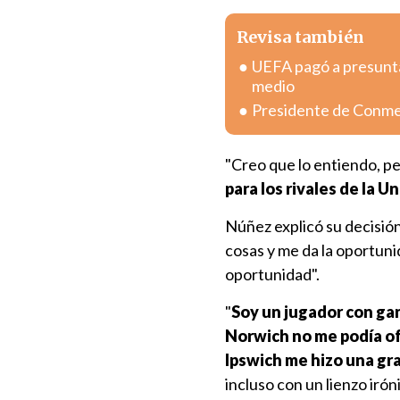
Revisa también
UEFA pagó a presunta
medio
Presidente de Conmeb
"Creo que lo entiendo, p
para los rivales de la U
Núñez explicó su decisión
cosas y me da la oportun
oportunidad".
"
Soy un jugador con ga
Norwich no me podía of
Ipswich me hizo una gra
incluso con un lienzo iró