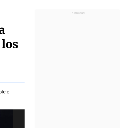
a
 los
le el