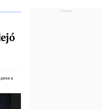
ejó
 pese a