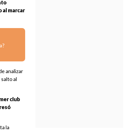
nto
 al marcar
a?
 de analizar
salto al
imer club
presó
ta la