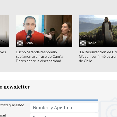
6286
5239
evos
Lucho Miranda respondió
"La Resurrección de Cri
sabiamente a frase de Camila
Gibson confirmó estren
Flores sobre la discapacidad
de Chile
ro newsletter
mbre y apellido
mail