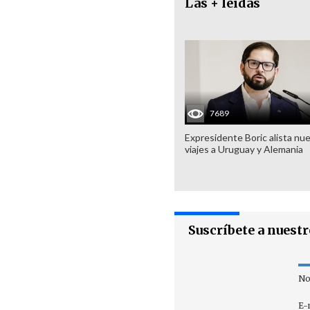
Las + leídas
7689
Expresidente Boric alista nu
viajes a Uruguay y Alemania
Suscríbete a nuest
No
E-