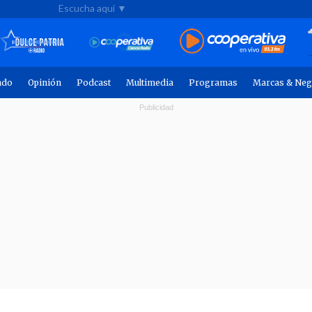
Escucha aquí ▼
ndo
Opinión
Podcast
Multimedia
Programas
Marcas & Neg