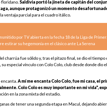
 floridano.
Saldivia portó la jineta de capitán del conju
a zaga, aunque protagonizó un momento desafortunado
la ventaja parcial para el cuadro itálico.
nsmitido por TV abierta en la fecha 18 de la Liga de Primer
e estirar su hegemonía en el clásico ante La Serena
del charrúa fue sólido y, tras el pitazo final, se dio el tiempo
 su especial vínculo con Colo Colo, club desde donde dio el 
e encanta.
A mí me encanta Colo Colo, fue mi casa, el pr
lmente. Colo Colo es muy importante en mi vida", ex
ción en la zona mixta del estadio.
 ganas de tener una segunda etapa en Macul, dejando abier