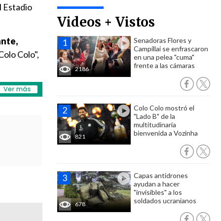
l Estadio
Videos + Vistos
ante,
Senadoras Flores y
Campillai se enfrascaron
Colo Colo",
en una pelea "cuma"
frente a las cámaras
2186
Colo Colo mostró el
"Lado B" de la
multitudinaria
bienvenida a Vozinha
821
Capas antidrones
ayudan a hacer
"invisibles" a los
soldados ucranianos
678