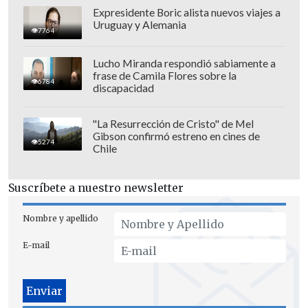
Expresidente Boric alista nuevos viajes a
Uruguay y Alemania
7764
Lucho Miranda respondió sabiamente a
frase de Camila Flores sobre la
6784
discapacidad
"La Resurrección de Cristo" de Mel
Gibson confirmó estreno en cines de
5274
Chile
La recomendación a Cabral
Suscríbete a nuestro newsletter
El técnico de los "piratas" también dedicó
Nombre y apellido
palabras a qué recomienda para el futuro
E-mail
de Cabral.
"Un jugador que tiene 29 años tiene que
asegurar su futuro. El tiene 29 años y ya