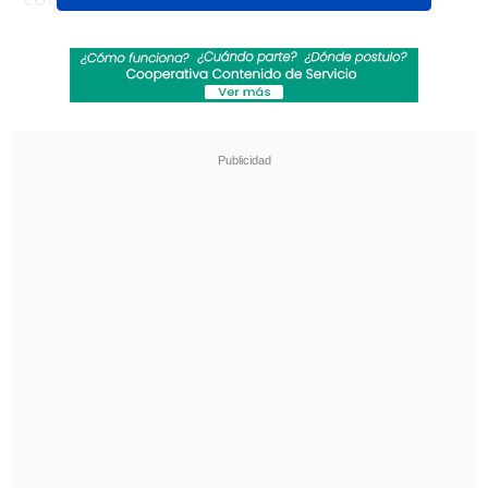
pasado, algunas conversaciones que
había tenido con el club, con otro agente,
con su representante, con un
representante del club también o
exrepresentante del club, me contó
varias cosas".
Revisa también
Marcador Virtual: Coquimbo Unido vs.
Deportes La Serena
Chelsea cosechó un sólido triunfo ante AC
Milan en su amistoso en Indonesia
"También -me contó- que existía una o