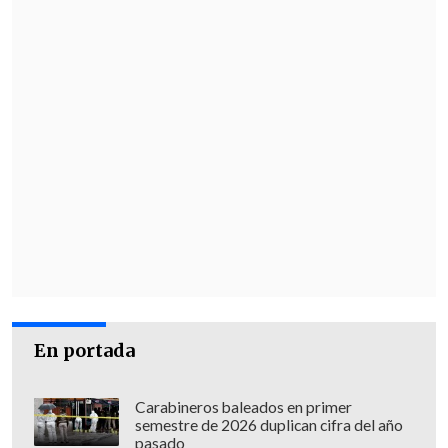
rindiendo, entonces el equipo que lo
compró lo va a seguir mirando
y lo va a
seguir mirando en el top,
pero si se va a
otro equipo es empezar de nuevo
y no le
asegura que tenga el rendimiento que
va a tener acá; aunque lo hayan
comprado, lo miran con otros ojos si
anda mal".
En portada
Carabineros baleados en primer
semestre de 2026 duplican cifra del año
pasado