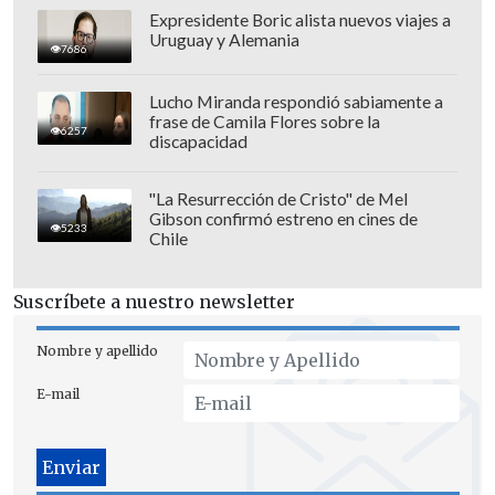
Universidad Católica
frente a la
Expresidente Boric alista nuevos viajes a
Uruguay y Alemania
polémica. Con su publicación,
Gary
7686
Medel
parece dejar en claro que su foco
Lucho Miranda respondió sabiamente a
está puesto en su rendimiento deportivo,
frase de Camila Flores sobre la
6257
discapacidad
optando por ignorar las especulaciones
sobre su vida privada mientras se
"La Resurrección de Cristo" de Mel
concentra en su presente en el club.
Gibson confirmó estreno en cines de
5233
Chile
Suscríbete a nuestro newsletter
Nombre y apellido
E-mail