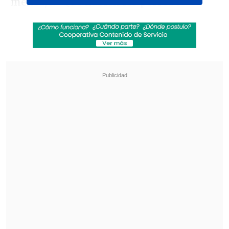
mensaje:
"Que hablen los perros".
El escándalo se desató después de que la
periodista
Cecilia Gutiérrez
reveló
supuestas conversaciones del futbolista
con otra mujer. En los chats expuestos,
Medel
le pidió fotos y videos íntimos,
además de proponerle un encuentro a
espaldas de su pareja,
Francisca
González
, con quien se encontraba de
viaje en
Río de Janeiro
.
Revisa también
¿Qué partido será transmitido por TV abierta
en la fecha 18 de la Liga de Primera?
Coquimbo Unido quiere estirar su hegemonía