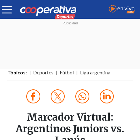
Tópicos:
Deportes
Fútbol
Liga argentina
Marcador Virtual:
Argentinos Juniors vs.