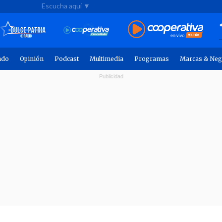
Escucha aquí ▼
ndo
Opinión
Podcast
Multimedia
Programas
Marcas & Neg