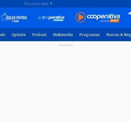
Escucha aquí ▼
ndo
Opinión
Podcast
Multimedia
Programas
Marcas & Neg