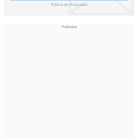
Todos los detalles los podrás seguir en el
Política de Privacidad
Marcador Virtual de Cooperativa.cl.