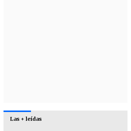
La formación de los azulgranas será con
Szczesny; Kounde, Eric García, Cubarsí,
Gerard Martín; Pedri, De Jong, Dani Olmo;
Rashford, Lamine Yamal y Ferran Torres.
Las + leídas