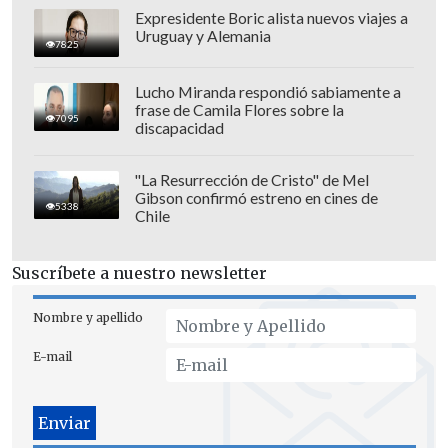
PSG, por su lado, también llega mermado
Expresidente Boric alista nuevos viajes a
Uruguay y Alemania
por las lesiones.
Luis Enrique
sabe que
7825
no podrá contar con el ganador del Balón
Lucho Miranda respondió sabiamente a
de Oro,
Ousmane Dembelé,
y tampoco
frase de Camila Flores sobre la
7095
con Marquinhos, Doué y Kvaratskhelia.
discapacidad
Además, Vitinha, Fabián Ruiz y Joao
"La Resurrección de Cristo" de Mel
Neves están en duda.
Gibson confirmó estreno en cines de
5338
Chile
La posible formación de los parisinos
será con Chevalier; Hakimi, Pacho,
Suscríbete a nuestro newsletter
Zabarnyi, Nuno Mendes; Vitinha, Zaïre-
Nombre y apellido
Emery, Fabián Ruiz; Lee, Ramos y Barcola.
E-mail
El duelo será arbitrado por el inglés
Michael Oliver.