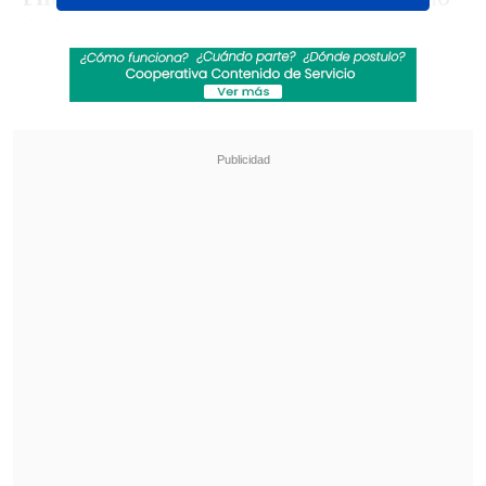
de los franceses, en un encuentro en
donde la gran noticia es el regreso de su
estrella, el joven Lamine Yamal.
Revisa también
[ESTADISTICAS] La tabla de posiciones de la
Liga de Primera en la fecha 18
Los resultados de la fecha 18 en la Liga de
Primera
No obstante, el equipo catalán también
llega con muchas bajas, como el arquero
Ter Stegen, el delantero Raphinha y los
volantes Gavi y Fermín López.