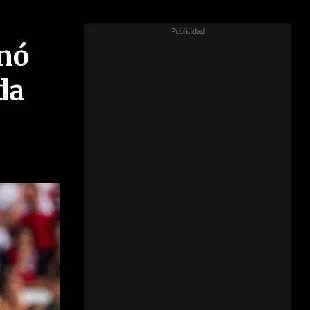
inó
da