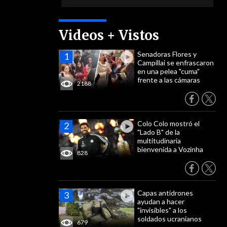
Videos + Vistos
Senadoras Flores y
Campillai se enfrascaron
en una pelea "cuma"
frente a las cámaras
2188
Colo Colo mostró el
"Lado B" de la
multitudinaria
bienvenida a Vozinha
828
Capas antidrones
ayudan a hacer
"invisibles" a los
soldados ucranianos
679