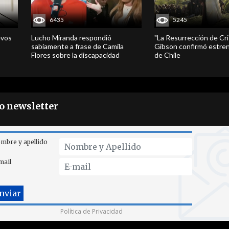
6435
5245
evos
Lucho Miranda respondió
"La Resurrección de Cri
sabiamente a frase de Camila
Gibson confirmó estren
Flores sobre la discapacidad
de Chile
ro newsletter
mbre y apellido
mail
Política de Privacidad