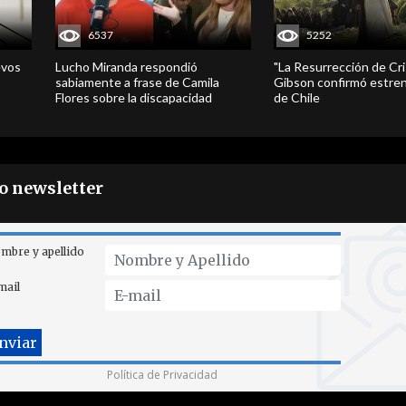
6537
5252
evos
Lucho Miranda respondió
"La Resurrección de Cri
sabiamente a frase de Camila
Gibson confirmó estren
Flores sobre la discapacidad
de Chile
ro newsletter
mbre y apellido
mail
Política de Privacidad