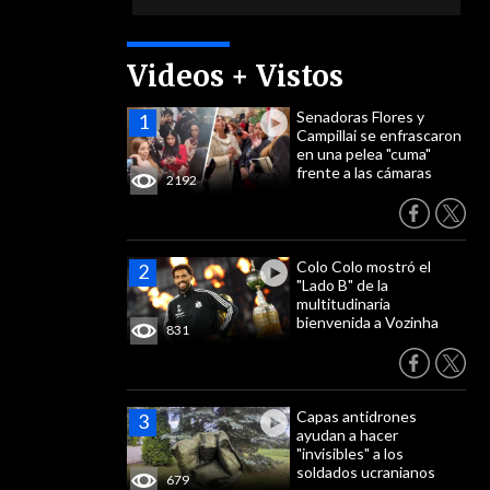
Videos + Vistos
Senadoras Flores y
Campillai se enfrascaron
en una pelea "cuma"
frente a las cámaras
2192
Colo Colo mostró el
"Lado B" de la
multitudinaria
bienvenida a Vozinha
831
Capas antidrones
ayudan a hacer
"invisibles" a los
soldados ucranianos
679