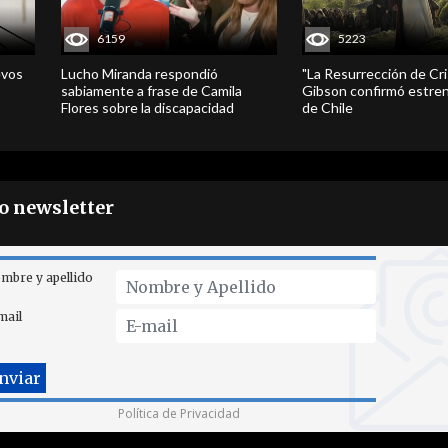
6159
5223
evos
Lucho Miranda respondió
"La Resurrección de Cri
sabiamente a frase de Camila
Gibson confirmó estren
Flores sobre la discapacidad
de Chile
ro newsletter
mbre y apellido
mail
Política de Privacidad