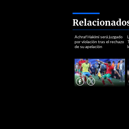
Relacionado
Achraf Hakimi será juzgado
L
por violación tras el rechazo
T
de su apelación
l