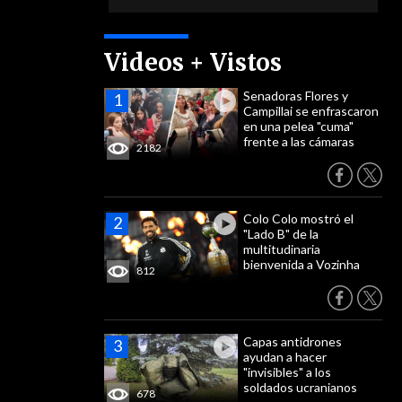
Videos + Vistos
Senadoras Flores y
Campillai se enfrascaron
en una pelea "cuma"
frente a las cámaras
2182
Colo Colo mostró el
"Lado B" de la
multitudinaria
bienvenida a Vozinha
812
Capas antidrones
ayudan a hacer
"invisibles" a los
soldados ucranianos
678