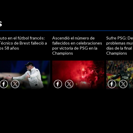
s
uto en el fútbol francés:
Ascendió el número de
Sufre PSG: De
écnico de Brest falleció a
fallecidos en celebraciones
problemas mus
os 58 años
por victoria de PSG en la
días de la final
Champions
Champions