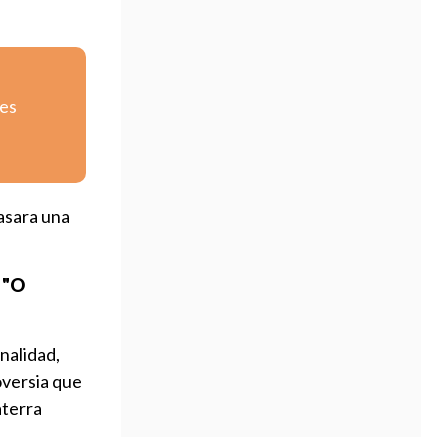
tes
pasara una
 "O
onalidad,
oversia que
aterra