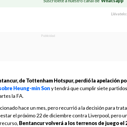
Suscríbete a nuestro canal de
Whatsapp
Llévatelo:
tancur, de Tottenham Hotspur, perdió la apelación por
 sobre Heung-min Son
y tendrá que cumplir siete partido
rtes la FA.
ionado hace un mes, pero recurrió a la decisión para trata
y estar el próximo 22 de diciembre contra Liverpool, pero u
 recurso,
Bentancur volverá a los terrenos de juego el 