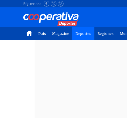
Síguenos:
País
Magazine
Deportes
Regiones
Mu