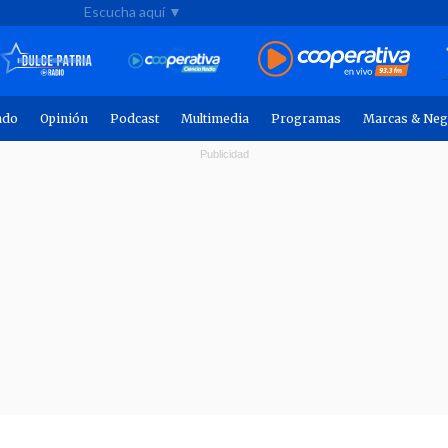
Escucha aquí ▼
ndo
Opinión
Podcast
Multimedia
Programas
Marcas & Neg