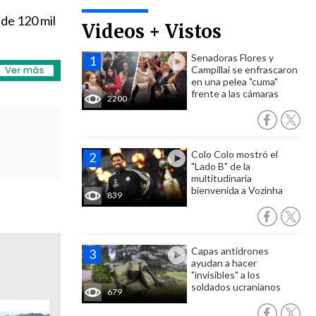
de 120 mil
Videos + Vistos
Senadoras Flores y
Campillai se enfrascaron
en una pelea "cuma"
frente a las cámaras
2200
Colo Colo mostró el
"Lado B" de la
multitudinaria
bienvenida a Vozinha
839
Capas antidrones
ayudan a hacer
"invisibles" a los
soldados ucranianos
679