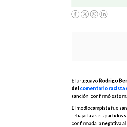
El uruguayo
Rodrigo Ben
del
comentario racista
sanción, confirmó este ma
El mediocampista fue sanc
rebajarla a seis partidos 
confirmada la negativa al