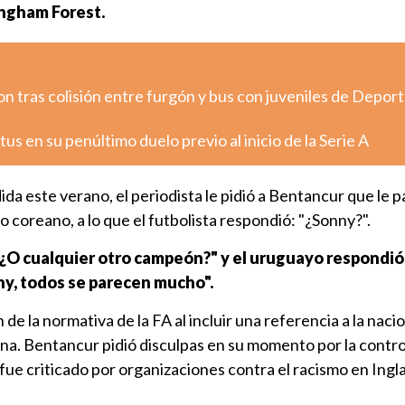
ingham Forest.
 tras colisión entre furgón y bus con juveniles de Depor
us en su penúltimo duelo previo al inicio de la Serie A
da este verano, el periodista le pidió a Bentancur que le 
coreano, a lo que el futbolista respondió: "¿Sonny?".
¿O cualquier otro campeón?" y el uruguayo respondió
ny, todos se parecen mucho".
de la normativa de la FA al incluir una referencia a la naci
ona. Bentancur pidió disculpas en su momento por la contr
 fue criticado por organizaciones contra el racismo en Ingl