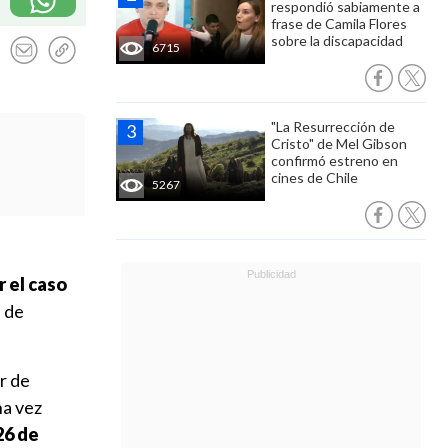
respondió sabiamente a
frase de Camila Flores
sobre la discapacidad
6715
"La Resurrección de
Cristo" de Mel Gibson
confirmó estreno en
cines de Chile
5267
 el caso
s de
r de
na vez
26 de