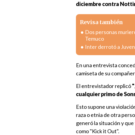
diciembre contra Nott
Revisa también
Dos personas murieron
Temuco
Inter derrotó a Juvent
En una entrevista concedi
camiseta de su compañero 
El entrevistador replicó
"
cualquier primo de Son
Esto supone una violación 
raza o etnia de otra pers
generó la situación y que
como "Kick it Out".