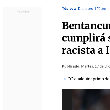
Tópicos:
Deportes
| Fútbol
|
Bentancur
cumplirá 
racista a
Publicado:
Martes, 17 de Dic
"O cualquier primo de 