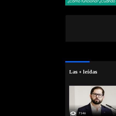
Las + leídas
7146