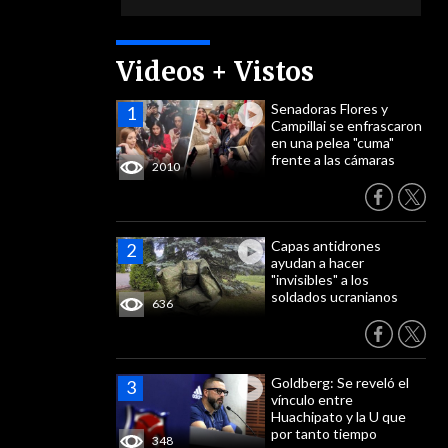
Videos + Vistos
Senadoras Flores y
Campillai se enfrascaron
en una pelea "cuma"
frente a las cámaras
2010
Capas antidrones
ayudan a hacer
"invisibles" a los
soldados ucranianos
636
Goldberg: Se reveló el
vínculo entre
Huachipato y la U que
por tanto tiempo
348