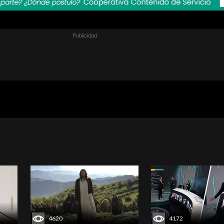
4620
4172