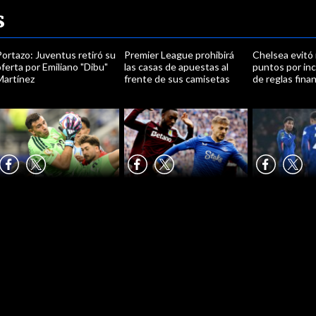
s
ortazo: Juventus retiró su
Premier League prohibirá
Chelsea evitó 
ferta por Emiliano "Dibu"
las casas de apuestas al
puntos por in
Martínez
frente de sus camisetas
de reglas fina