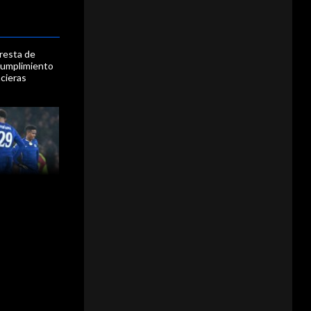
resta de
cumplimiento
ncieras