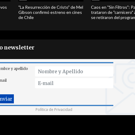
evos
"La Resurrección de Cristo" de Mel
Caos en "Sin Filtros": P
Gibson confirmó estreno en cines
trataron de "carnicero"
de Chile
se retiraron del progra
ro newsletter
mbre y apellido
mail
Política de Privacidad