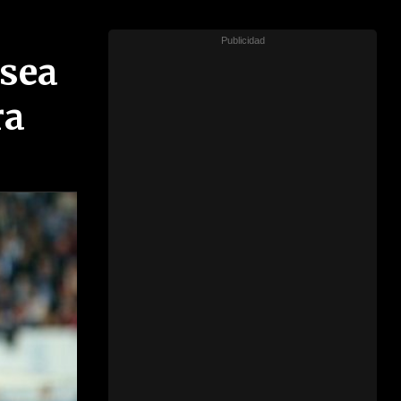
nsea
ra