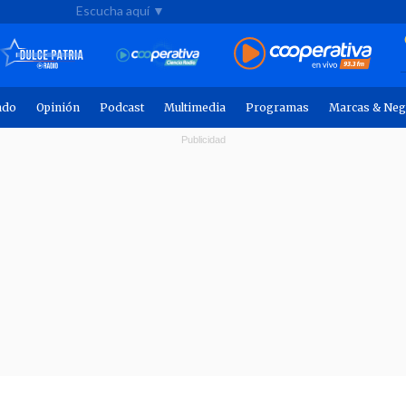
Escucha aquí ▼
ndo
Opinión
Podcast
Multimedia
Programas
Marcas & Neg