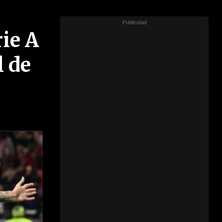
ie A
l de