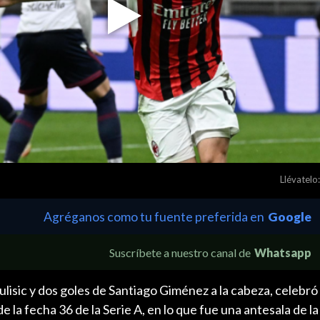
Play
Video
Llévatelo:
Agréganos como tu fuente preferida en
Google
Suscríbete a nuestro canal de
Whatsapp
ulisic y dos goles de Santiago Giménez a la cabeza, celebró
e la fecha 36 de la Serie A, en lo que fue una antesala de la