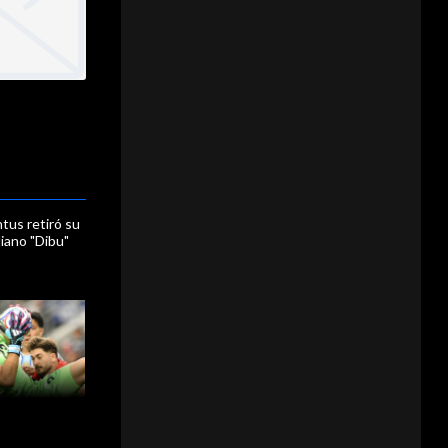
tus retiró su
liano "Dibu"