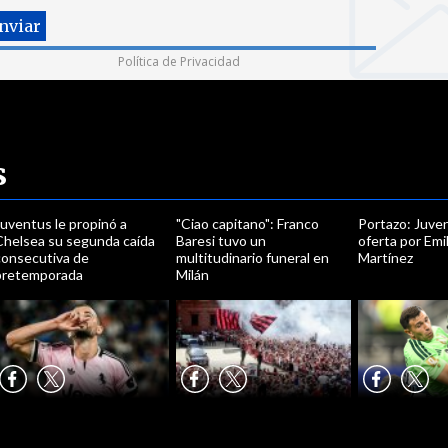
Política de Privacidad
s
uventus le propinó a
"Ciao capitano": Franco
Portazo: Juven
Chelsea su segunda caída
Baresi tuvo un
oferta por Emi
consecutiva de
multitudinario funeral en
Martínez
pretemporada
Milán