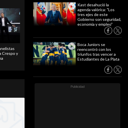
Kast desahució la
agenda valórica: "Los
tres ejes de este
Gobierno son seguridad,
economía y empleo"
Boca Juniors se
anelistas
reencontró con los
 a Crespo y
triunfos tras vencer a
ma
Estudiantes de La Plata