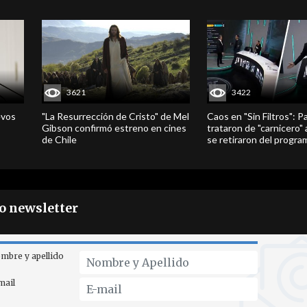
3621
3422
evos
"La Resurrección de Cristo" de Mel
Caos en "Sin Filtros": P
Gibson confirmó estreno en cines
trataron de "carnicero"
de Chile
se retiraron del progra
ro newsletter
mbre y apellido
mail